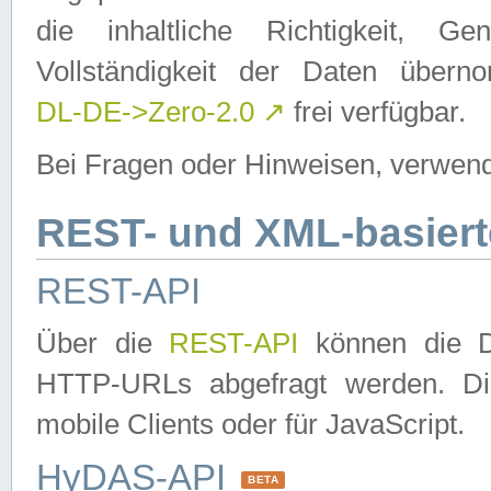
die inhaltliche Richtigkeit, Gen
Vollständigkeit der Daten über
DL-DE->Zero-2.0
↗
frei verfügbar.
Bei Fragen oder Hinweisen, verwend
REST- und XML-basiert
REST-API
Über die
REST-API
können die Da
HTTP-URLs abgefragt werden. Dies
mobile Clients oder für JavaScript.
HyDAS-API
BETA