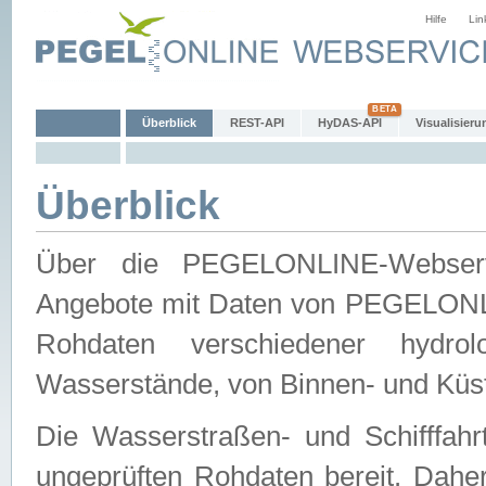
Hilfe
Lin
Überblick
REST-API
HyDAS-API
Visualisieru
Überblick
Über die PEGELONLINE-Webservic
Angebote mit Daten von PEGELONLI
Rohdaten verschiedener hydro
Wasserstände, von Binnen- und Küs
Die Wasserstraßen- und Schifffahr
ungeprüften Rohdaten bereit. Daher