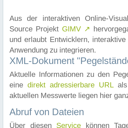
Aus der interaktiven Online-Vis
Source Projekt
GIMV
↗
hervorgega
und erlaubt Entwicklern, interaktive
Anwendung zu integrieren.
XML-Dokument "Pegelständ
Aktuelle Informationen zu den P
eine
direkt adressierbare URL
als
aktuellen Messwerte liegen hier ganz
Abruf von Dateien
Über diesen
Service
können Tages