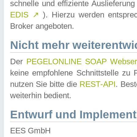
schnelle und effiziente Auslieferun
EDIS
↗
). Hierzu werden entspr
Broker angeboten.
Nicht mehr weiterentwi
Der
PEGELONLINE SOAP Webser
keine empfohlene Schnittstelle z
nutzen Sie bitte die
REST-API
. Bes
weiterhin bedient.
Entwurf und Implement
EES GmbH