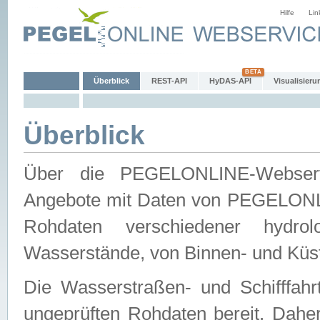
Hilfe
Lin
Überblick
REST-API
HyDAS-API
Visualisieru
Überblick
Über die PEGELONLINE-Webservic
Angebote mit Daten von PEGELONLI
Rohdaten verschiedener hydro
Wasserstände, von Binnen- und Küs
Die Wasserstraßen- und Schifffahr
ungeprüften Rohdaten bereit. Daher