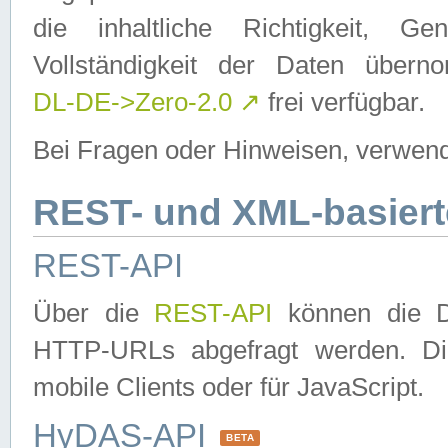
die inhaltliche Richtigkeit, Gen
Vollständigkeit der Daten über
DL-DE->Zero-2.0
↗
frei verfügbar.
Bei Fragen oder Hinweisen, verwend
REST- und XML-basiert
REST-API
Über die
REST-API
können die Da
HTTP-URLs abgefragt werden. Dies
mobile Clients oder für JavaScript.
HyDAS-API
BETA