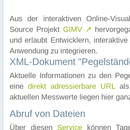
Aus der interaktiven Online-Vis
Source Projekt
GIMV
↗
hervorgega
und erlaubt Entwicklern, interaktive
Anwendung zu integrieren.
XML-Dokument "Pegelständ
Aktuelle Informationen zu den P
eine
direkt adressierbare URL
als
aktuellen Messwerte liegen hier ganz
Abruf von Dateien
Über diesen
Service
können Tages