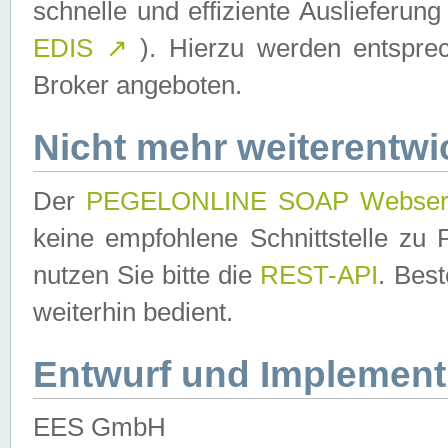
schnelle und effiziente Auslieferun
EDIS
↗
). Hierzu werden entspr
Broker angeboten.
Nicht mehr weiterentwi
Der
PEGELONLINE SOAP Webser
keine empfohlene Schnittstelle z
nutzen Sie bitte die
REST-API
. Bes
weiterhin bedient.
Entwurf und Implement
EES GmbH