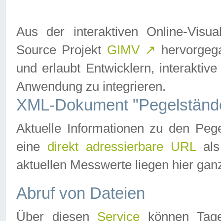
Aus der interaktiven Online-Vis
Source Projekt
GIMV
↗
hervorgega
und erlaubt Entwicklern, interaktive
Anwendung zu integrieren.
XML-Dokument "Pegelständ
Aktuelle Informationen zu den P
eine
direkt adressierbare URL
als
aktuellen Messwerte liegen hier ganz
Abruf von Dateien
Über diesen
Service
können Tages