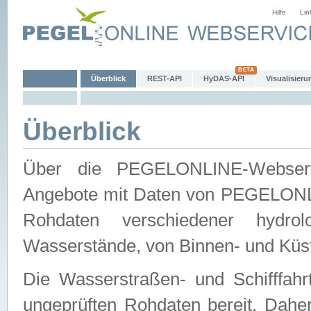
Hilfe
Lin
Überblick
REST-API
HyDAS-API
Visualisieru
Überblick
Über die PEGELONLINE-Webservic
Angebote mit Daten von PEGELONLI
Rohdaten verschiedener hydro
Wasserstände, von Binnen- und Küs
Die Wasserstraßen- und Schifffahr
ungeprüften Rohdaten bereit. Daher