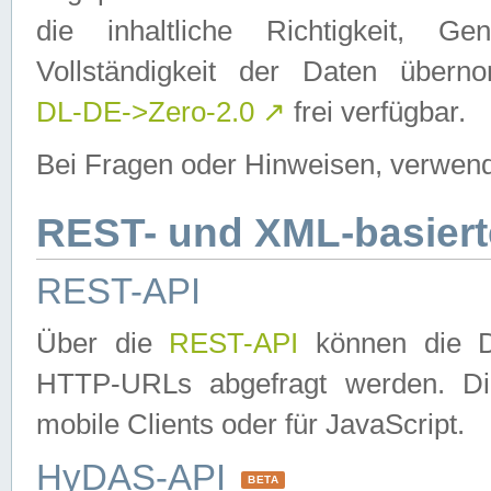
die inhaltliche Richtigkeit, Gen
Vollständigkeit der Daten über
DL-DE->Zero-2.0
↗
frei verfügbar.
Bei Fragen oder Hinweisen, verwend
REST- und XML-basiert
REST-API
Über die
REST-API
können die Da
HTTP-URLs abgefragt werden. Dies
mobile Clients oder für JavaScript.
HyDAS-API
BETA