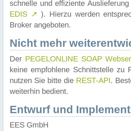
schnelle und effiziente Auslieferun
EDIS
↗
). Hierzu werden entspr
Broker angeboten.
Nicht mehr weiterentwi
Der
PEGELONLINE SOAP Webser
keine empfohlene Schnittstelle z
nutzen Sie bitte die
REST-API
. Bes
weiterhin bedient.
Entwurf und Implement
EES GmbH