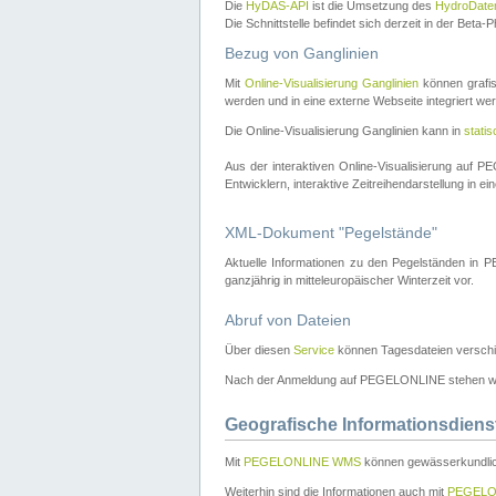
Die
HyDAS-API
ist die Umsetzung des
HydroDate
Die Schnittstelle befindet sich derzeit in der Bet
Bezug von Ganglinien
Mit
Online-Visualisierung Ganglinien
können grafis
werden und in eine externe Webseite integriert wer
Die Online-Visualisierung Ganglinien kann in
stati
Aus der interaktiven Online-Visualisierung auf
Entwicklern, interaktive Zeitreihendarstellung in 
XML-Dokument "Pegelstände"
Aktuelle Informationen zu den Pegelständen i
ganzjährig in mitteleuropäischer Winterzeit vor.
Abruf von Dateien
Über diesen
Service
können Tagesdateien verschi
Nach der Anmeldung auf PEGELONLINE stehen wei
Geografische Informationsdiens
Mit
PEGELONLINE WMS
können gewässerkundlic
Weiterhin sind die Informationen auch mit
PEGELO