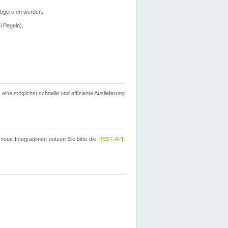
bgerufen werden.
i Pegeln).
ine möglichst schnelle und effiziente Auslieferung
eue Integrationen nutzen Sie bitte die
REST-API
.