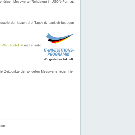
ugehörigen Messwerte (Rohdaten) im JSON-Format.
sstelle der letzten drei Tage) dynamisch bezogen
e Web Toolkit
↗
und erlaubt
 Zeitpunkte der aktuellen Messwerte liegen hier
den.