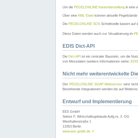
Um die
PEGELONLINE Kartendarstellung
in eine 
Über eine
KML-Datei
können aktuelle Pegelstände
Die
PEGELONLINE SOS
Schnittstelle basiert auf
Diese Daten werden auch zur Visualisierung im
PE
EDIS Dict-API
Die
Dict-API
ist ein zentraler Baustein, um die Nu
von Messdaten (weitere Informationen siehe:
EDI
Nicht mehr weiterentwickelte Di
Der
PEGELONLINE SOAP Webservice
wird nich
Bestehende Integrationen werden bis auf Weiteres 
Entwurf und Implementierung
EES GmbH
Sektor F, Wirtschaftsgebäude Aufg.re, 3. OG
Westhafenstraße 1
13353 Berlin
www.ees-gmbh.de
↗