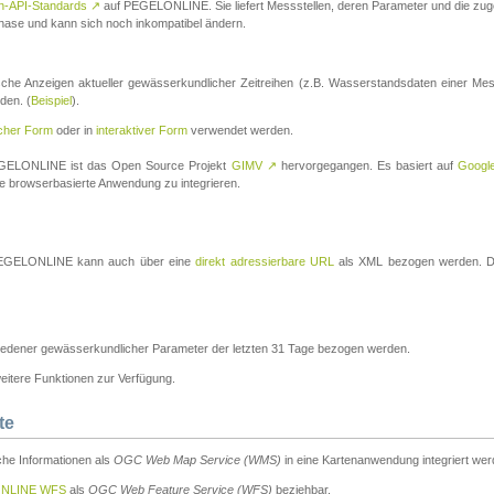
n-API-Standards
↗
auf PEGELONLINE. Sie liefert Messstellen, deren Parameter und die z
a-Phase und kann sich noch inkompatibel ändern.
che Anzeigen aktueller gewässerkundlicher Zeitreihen (z.B. Wasserstandsdaten einer Mes
den. (
Beispiel
).
scher Form
oder in
interaktiver Form
verwendet werden.
 PEGELONLINE ist das Open Source Projekt
GIMV
↗
hervorgegangen. Es basiert auf
Googl
eine browserbasierte Anwendung zu integrieren.
n PEGELONLINE kann auch über eine
direkt adressierbare URL
als XML bezogen werden. Die
edener gewässerkundlicher Parameter der letzten 31 Tage bezogen werden.
tere Funktionen zur Verfügung.
te
he Informationen als
OGC Web Map Service (WMS)
in eine Kartenanwendung integriert wer
NLINE WFS
als
OGC Web Feature Service (WFS)
beziehbar.