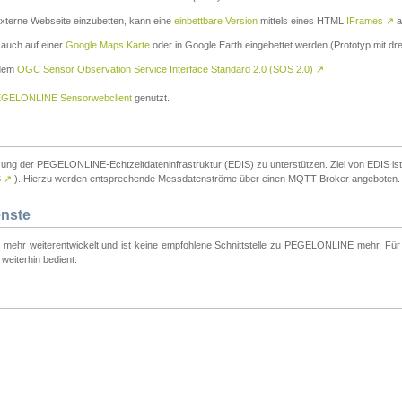
externe Webseite einzubetten, kann eine
einbettbare Version
mittels eines HTML
IFrames
↗
a
 auch auf einer
Google Maps Karte
oder in Google Earth eingebettet werden (Prototyp mit dre
 dem
OGC Sensor Observation Service Interface Standard 2.0 (SOS 2.0)
↗
GELONLINE Sensorwebclient
genutzt.
tzung der PEGELONLINE-Echtzeitdateninfrastruktur (EDIS) zu unterstützen. Ziel von EDIS ist e
S
↗
). Hierzu werden entsprechende Messdatenströme über einen MQTT-Broker angeboten.
enste
t mehr weiterentwickelt und ist keine empfohlene Schnittstelle zu PEGELONLINE mehr. Für n
weiterhin bedient.