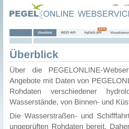
Hilfe
Lin
Überblick
REST-API
HyDAS-API
Visualisieru
Überblick
Über die PEGELONLINE-Webservic
Angebote mit Daten von PEGELONLI
Rohdaten verschiedener hydro
Wasserstände, von Binnen- und Küs
Die Wasserstraßen- und Schifffahr
ungeprüften Rohdaten bereit. Daher