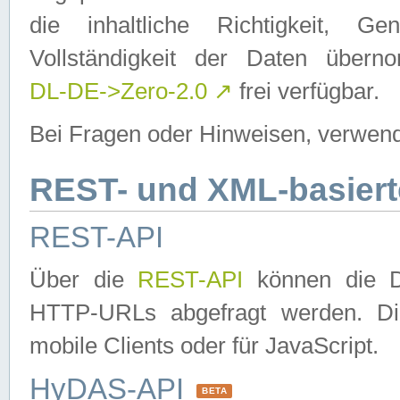
die inhaltliche Richtigkeit, Gen
Vollständigkeit der Daten über
DL-DE->Zero-2.0
↗
frei verfügbar.
Bei Fragen oder Hinweisen, verwend
REST- und XML-basiert
REST-API
Über die
REST-API
können die Da
HTTP-URLs abgefragt werden. Dies
mobile Clients oder für JavaScript.
HyDAS-API
BETA