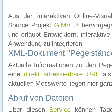
Aus der interaktiven Online-Vis
Source Projekt
GIMV
↗
hervorgega
und erlaubt Entwicklern, interaktive
Anwendung zu integrieren.
XML-Dokument "Pegelständ
Aktuelle Informationen zu den P
eine
direkt adressierbare URL
als
aktuellen Messwerte liegen hier ganz
Abruf von Dateien
Über diesen
Service
können Tages