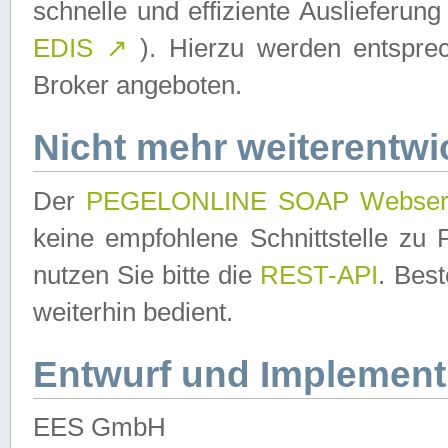
schnelle und effiziente Auslieferun
EDIS
↗
). Hierzu werden entspr
Broker angeboten.
Nicht mehr weiterentwi
Der
PEGELONLINE SOAP Webser
keine empfohlene Schnittstelle z
nutzen Sie bitte die
REST-API
. Bes
weiterhin bedient.
Entwurf und Implement
EES GmbH