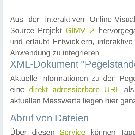
Aus der interaktiven Online-Vis
Source Projekt
GIMV
↗
hervorgega
und erlaubt Entwicklern, interaktive
Anwendung zu integrieren.
XML-Dokument "Pegelständ
Aktuelle Informationen zu den P
eine
direkt adressierbare URL
als
aktuellen Messwerte liegen hier ganz
Abruf von Dateien
Über diesen
Service
können Tages