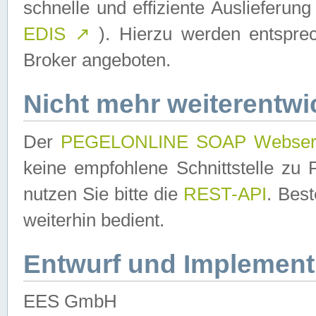
schnelle und effiziente Auslieferun
EDIS
↗
). Hierzu werden entspr
Broker angeboten.
Nicht mehr weiterentwi
Der
PEGELONLINE SOAP Webser
keine empfohlene Schnittstelle z
nutzen Sie bitte die
REST-API
. Bes
weiterhin bedient.
Entwurf und Implement
EES GmbH