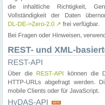
die inhaltliche Richtigkeit, Gen
Vollständigkeit der Daten über
DL-DE->Zero-2.0
↗
frei verfügbar.
Bei Fragen oder Hinweisen, verwend
REST- und XML-basiert
REST-API
Über die
REST-API
können die Da
HTTP-URLs abgefragt werden. Dies
mobile Clients oder für JavaScript.
HyDAS-API
BETA