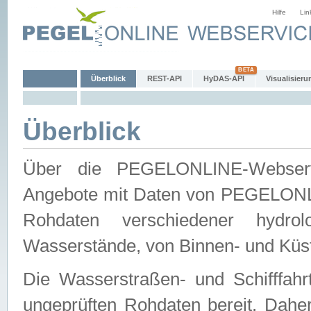
Hilfe
Lin
Überblick
REST-API
HyDAS-API
Visualisieru
Überblick
Über die PEGELONLINE-Webservic
Angebote mit Daten von PEGELONLI
Rohdaten verschiedener hydro
Wasserstände, von Binnen- und Küs
Die Wasserstraßen- und Schifffahr
ungeprüften Rohdaten bereit. Daher