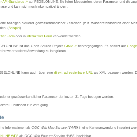
n-API-Standards
↗
auf PEGELONLINE. Sie liefert Messstellen, deren Parameter und die z
a-Phase und kann sich noch inkompatibel ändern.
che Anzeigen aktueller gewässerkundlicher Zeitreihen (z.B. Wasserstandsdaten einer Mes
den. (
Beispiel
).
scher Form
oder in
interaktiver Form
verwendet werden.
 PEGELONLINE ist das Open Source Projekt
GIMV
↗
hervorgegangen. Es basiert auf
Googl
eine browserbasierte Anwendung zu integrieren.
n PEGELONLINE kann auch über eine
direkt adressierbare URL
als XML bezogen werden. Die
edener gewässerkundlicher Parameter der letzten 31 Tage bezogen werden.
tere Funktionen zur Verfügung.
te
he Informationen als
OGC Web Map Service (WMS)
in eine Kartenanwendung integriert wer
NLINE WFS
als
OGC Web Feature Service (WFS)
beziehbar.