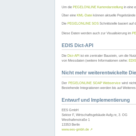
Um die
PEGELONLINE Kartendarstellung
in eine 
Über eine
KML-Datei
können aktuelle Pegelstände
Die
PEGELONLINE SOS
Schnittstelle basiert auf
Diese Daten werden auch zur Visualisierung im
PE
EDIS Dict-API
Die
Dict-API
ist ein zentraler Baustein, um die Nu
von Messdaten (weitere Informationen siehe:
EDI
Nicht mehr weiterentwickelte Di
Der
PEGELONLINE SOAP Webservice
wird nich
Bestehende Integrationen werden bis auf Weiteres 
Entwurf und Implementierung
EES GmbH
Sektor F, Wirtschaftsgebäude Aufg.re, 3. OG
Westhafenstraße 1
13353 Berlin
www.ees-gmbh.de
↗