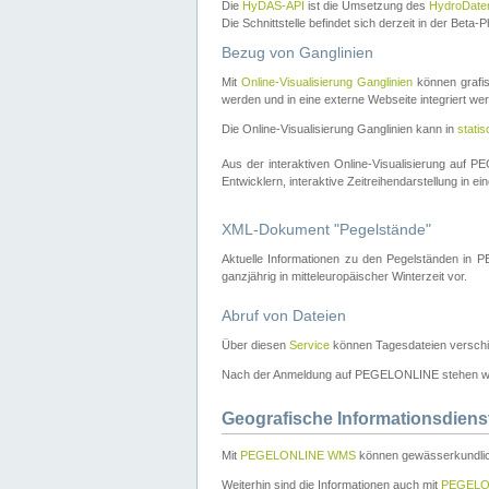
Die
HyDAS-API
ist die Umsetzung des
HydroDate
Die Schnittstelle befindet sich derzeit in der Bet
Bezug von Ganglinien
Mit
Online-Visualisierung Ganglinien
können grafis
werden und in eine externe Webseite integriert wer
Die Online-Visualisierung Ganglinien kann in
stati
Aus der interaktiven Online-Visualisierung auf
Entwicklern, interaktive Zeitreihendarstellung in 
XML-Dokument "Pegelstände"
Aktuelle Informationen zu den Pegelständen i
ganzjährig in mitteleuropäischer Winterzeit vor.
Abruf von Dateien
Über diesen
Service
können Tagesdateien verschi
Nach der Anmeldung auf PEGELONLINE stehen wei
Geografische Informationsdiens
Mit
PEGELONLINE WMS
können gewässerkundlic
Weiterhin sind die Informationen auch mit
PEGELO