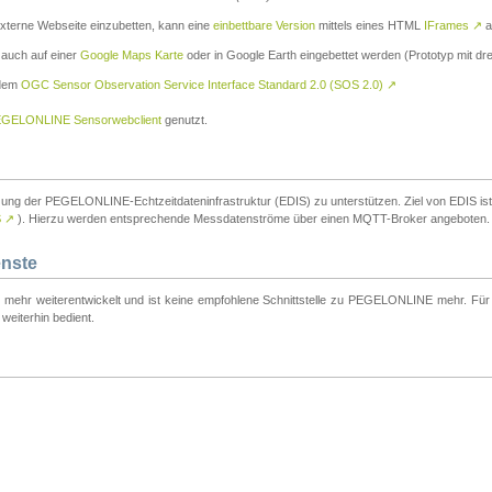
externe Webseite einzubetten, kann eine
einbettbare Version
mittels eines HTML
IFrames
↗
a
 auch auf einer
Google Maps Karte
oder in Google Earth eingebettet werden (Prototyp mit dre
 dem
OGC Sensor Observation Service Interface Standard 2.0 (SOS 2.0)
↗
GELONLINE Sensorwebclient
genutzt.
tzung der PEGELONLINE-Echtzeitdateninfrastruktur (EDIS) zu unterstützen. Ziel von EDIS ist e
S
↗
). Hierzu werden entsprechende Messdatenströme über einen MQTT-Broker angeboten.
enste
t mehr weiterentwickelt und ist keine empfohlene Schnittstelle zu PEGELONLINE mehr. Für n
weiterhin bedient.