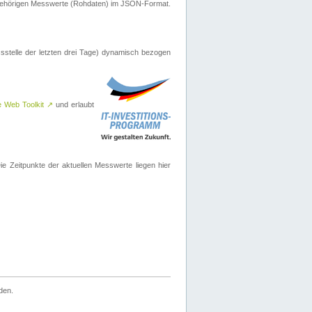
ugehörigen Messwerte (Rohdaten) im JSON-Format.
sstelle der letzten drei Tage) dynamisch bezogen
e Web Toolkit
↗
und erlaubt
 Zeitpunkte der aktuellen Messwerte liegen hier
den.