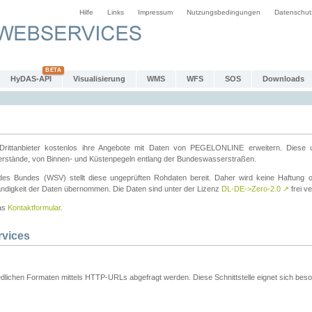
Hilfe
Links
Impressum
Nutzungsbedingungen
Datenschut
HyDAS-API
Visualisierung
WMS
WFS
SOS
Downloads
ttanbieter kostenlos ihre Angebote mit Daten von PEGELONLINE erweitern. Diese u
erstände, von Binnen- und Küstenpegeln entlang der Bundeswasserstraßen.
es Bundes (WSV) stellt diese ungeprüften Rohdaten bereit. Daher wird keine Haftung oder
ständigkeit der Daten übernommen. Die Daten sind unter der Lizenz
DL-DE->Zero-2.0
↗
frei ve
das
Kontaktformular
.
rvices
dlichen Formaten mittels HTTP-URLs abgefragt werden. Diese Schnittstelle eignet sich besond