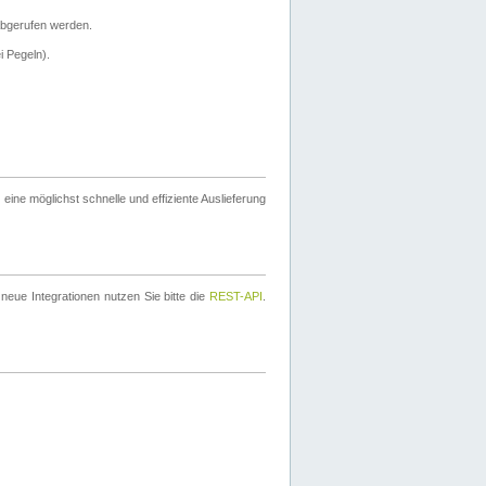
bgerufen werden.
i Pegeln).
ine möglichst schnelle und effiziente Auslieferung
eue Integrationen nutzen Sie bitte die
REST-API
.