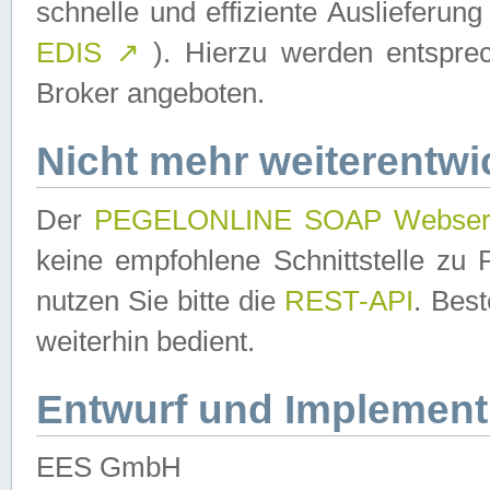
schnelle und effiziente Auslieferun
EDIS
↗
). Hierzu werden entspr
Broker angeboten.
Nicht mehr weiterentwi
Der
PEGELONLINE SOAP Webser
keine empfohlene Schnittstelle z
nutzen Sie bitte die
REST-API
. Bes
weiterhin bedient.
Entwurf und Implement
EES GmbH