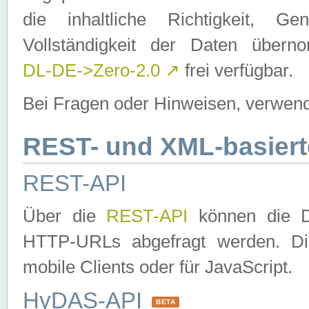
die inhaltliche Richtigkeit, Gen
Vollständigkeit der Daten über
DL-DE->Zero-2.0
↗
frei verfügbar.
Bei Fragen oder Hinweisen, verwend
REST- und XML-basiert
REST-API
Über die
REST-API
können die Da
HTTP-URLs abgefragt werden. Dies
mobile Clients oder für JavaScript.
HyDAS-API
BETA