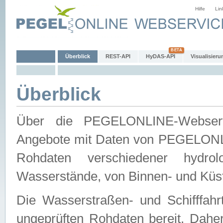
Hilfe
Lin
Überblick
REST-API
HyDAS-API
Visualisieru
Überblick
Über die PEGELONLINE-Webservic
Angebote mit Daten von PEGELONLI
Rohdaten verschiedener hydro
Wasserstände, von Binnen- und Küs
Die Wasserstraßen- und Schifffahr
ungeprüften Rohdaten bereit. Daher