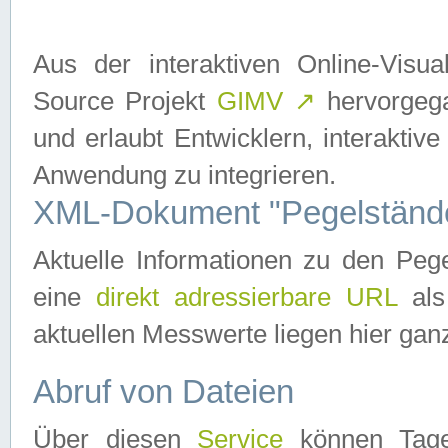
Aus der interaktiven Online-Vis
Source Projekt
GIMV
↗
hervorgega
und erlaubt Entwicklern, interaktive
Anwendung zu integrieren.
XML-Dokument "Pegelständ
Aktuelle Informationen zu den P
eine
direkt adressierbare URL
als
aktuellen Messwerte liegen hier ganz
Abruf von Dateien
Über diesen
Service
können Tages