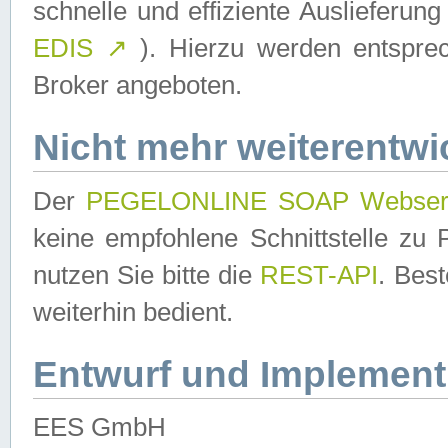
schnelle und effiziente Auslieferun
EDIS
↗
). Hierzu werden entspr
Broker angeboten.
Nicht mehr weiterentwi
Der
PEGELONLINE SOAP Webser
keine empfohlene Schnittstelle z
nutzen Sie bitte die
REST-API
. Bes
weiterhin bedient.
Entwurf und Implement
EES GmbH