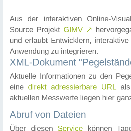
Aus der interaktiven Online-Vis
Source Projekt
GIMV
↗
hervorgega
und erlaubt Entwicklern, interaktive
Anwendung zu integrieren.
XML-Dokument "Pegelständ
Aktuelle Informationen zu den P
eine
direkt adressierbare URL
als
aktuellen Messwerte liegen hier ganz
Abruf von Dateien
Über diesen
Service
können Tages