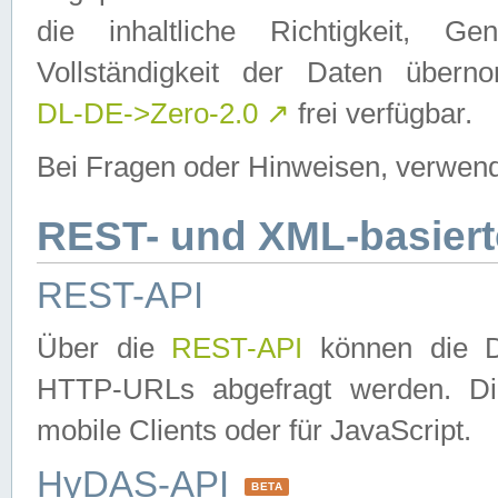
die inhaltliche Richtigkeit, Gen
Vollständigkeit der Daten über
DL-DE->Zero-2.0
↗
frei verfügbar.
Bei Fragen oder Hinweisen, verwend
REST- und XML-basiert
REST-API
Über die
REST-API
können die Da
HTTP-URLs abgefragt werden. Dies
mobile Clients oder für JavaScript.
HyDAS-API
BETA