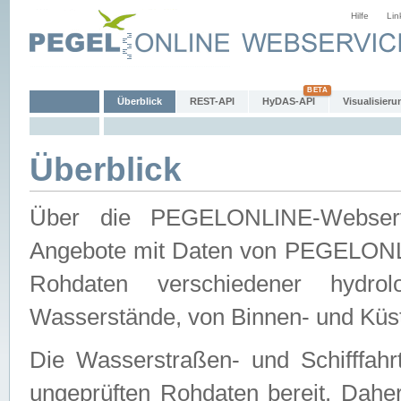
Hilfe
Lin
Überblick
REST-API
HyDAS-API
Visualisieru
Überblick
Über die PEGELONLINE-Webservic
Angebote mit Daten von PEGELONLI
Rohdaten verschiedener hydro
Wasserstände, von Binnen- und Küs
Die Wasserstraßen- und Schifffahr
ungeprüften Rohdaten bereit. Daher