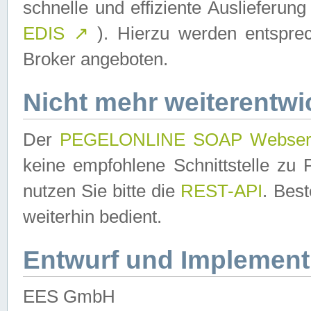
schnelle und effiziente Auslieferun
EDIS
↗
). Hierzu werden entspr
Broker angeboten.
Nicht mehr weiterentwi
Der
PEGELONLINE SOAP Webser
keine empfohlene Schnittstelle z
nutzen Sie bitte die
REST-API
. Bes
weiterhin bedient.
Entwurf und Implement
EES GmbH