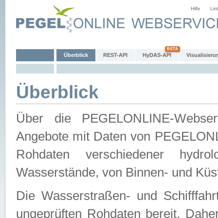
Hilfe
Lin
Überblick
REST-API
HyDAS-API
Visualisieru
Überblick
Über die PEGELONLINE-Webservic
Angebote mit Daten von PEGELONLI
Rohdaten verschiedener hydro
Wasserstände, von Binnen- und Küs
Die Wasserstraßen- und Schifffahr
ungeprüften Rohdaten bereit. Daher