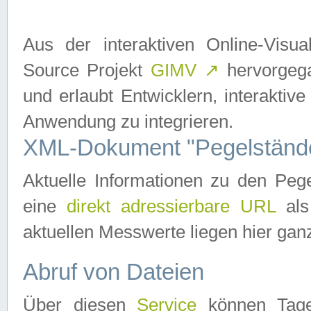
Aus der interaktiven Online-Vis
Source Projekt
GIMV
↗
hervorgega
und erlaubt Entwicklern, interaktive
Anwendung zu integrieren.
XML-Dokument "Pegelständ
Aktuelle Informationen zu den P
eine
direkt adressierbare URL
als
aktuellen Messwerte liegen hier ganz
Abruf von Dateien
Über diesen
Service
können Tages