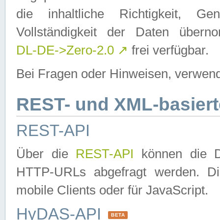
die inhaltliche Richtigkeit, Gen
Vollständigkeit der Daten über
DL-DE->Zero-2.0
↗
frei verfügbar.
Bei Fragen oder Hinweisen, verwend
REST- und XML-basiert
REST-API
Über die
REST-API
können die Da
HTTP-URLs abgefragt werden. Dies
mobile Clients oder für JavaScript.
HyDAS-API
BETA