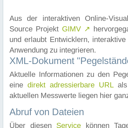
Aus der interaktiven Online-Vis
Source Projekt
GIMV
↗
hervorgega
und erlaubt Entwicklern, interaktive
Anwendung zu integrieren.
XML-Dokument "Pegelständ
Aktuelle Informationen zu den P
eine
direkt adressierbare URL
als
aktuellen Messwerte liegen hier ganz
Abruf von Dateien
Über diesen
Service
können Tages