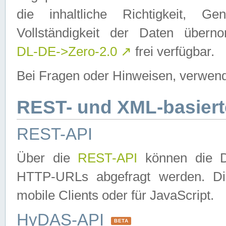
die inhaltliche Richtigkeit, Gen
Vollständigkeit der Daten über
DL-DE->Zero-2.0
↗
frei verfügbar.
Bei Fragen oder Hinweisen, verwend
REST- und XML-basiert
REST-API
Über die
REST-API
können die Da
HTTP-URLs abgefragt werden. Dies
mobile Clients oder für JavaScript.
HyDAS-API
BETA