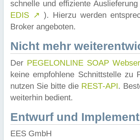
schnelle und effiziente Auslieferun
EDIS
↗
). Hierzu werden entspr
Broker angeboten.
Nicht mehr weiterentwi
Der
PEGELONLINE SOAP Webser
keine empfohlene Schnittstelle z
nutzen Sie bitte die
REST-API
. Bes
weiterhin bedient.
Entwurf und Implement
EES GmbH