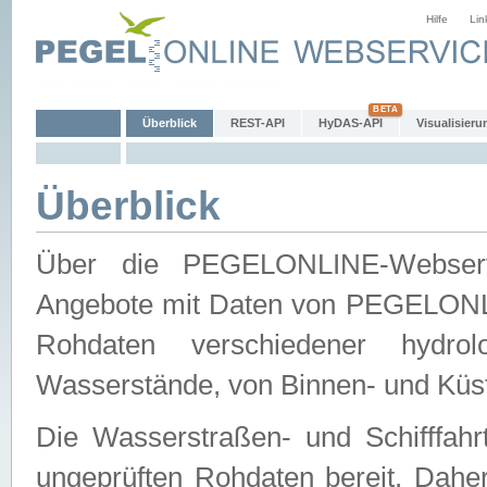
Hilfe
Lin
Überblick
REST-API
HyDAS-API
Visualisieru
Überblick
Über die PEGELONLINE-Webservic
Angebote mit Daten von PEGELONLI
Rohdaten verschiedener hydro
Wasserstände, von Binnen- und Küs
Die Wasserstraßen- und Schifffahr
ungeprüften Rohdaten bereit. Daher