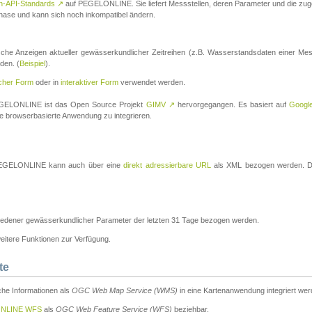
n-API-Standards
↗
auf PEGELONLINE. Sie liefert Messstellen, deren Parameter und die z
a-Phase und kann sich noch inkompatibel ändern.
che Anzeigen aktueller gewässerkundlicher Zeitreihen (z.B. Wasserstandsdaten einer Mes
den. (
Beispiel
).
scher Form
oder in
interaktiver Form
verwendet werden.
 PEGELONLINE ist das Open Source Projekt
GIMV
↗
hervorgegangen. Es basiert auf
Googl
eine browserbasierte Anwendung zu integrieren.
n PEGELONLINE kann auch über eine
direkt adressierbare URL
als XML bezogen werden. Die
edener gewässerkundlicher Parameter der letzten 31 Tage bezogen werden.
tere Funktionen zur Verfügung.
te
he Informationen als
OGC Web Map Service (WMS)
in eine Kartenanwendung integriert wer
NLINE WFS
als
OGC Web Feature Service (WFS)
beziehbar.