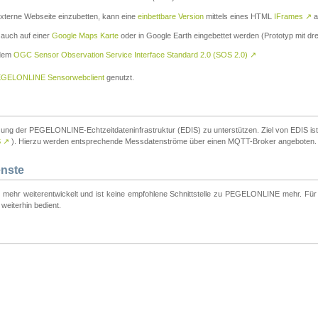
externe Webseite einzubetten, kann eine
einbettbare Version
mittels eines HTML
IFrames
↗
a
 auch auf einer
Google Maps Karte
oder in Google Earth eingebettet werden (Prototyp mit dre
 dem
OGC Sensor Observation Service Interface Standard 2.0 (SOS 2.0)
↗
GELONLINE Sensorwebclient
genutzt.
tzung der PEGELONLINE-Echtzeitdateninfrastruktur (EDIS) zu unterstützen. Ziel von EDIS ist e
S
↗
). Hierzu werden entsprechende Messdatenströme über einen MQTT-Broker angeboten.
enste
t mehr weiterentwickelt und ist keine empfohlene Schnittstelle zu PEGELONLINE mehr. Für n
weiterhin bedient.