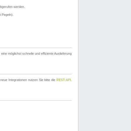
bgerufen werden.
i Pegeln).
ine möglichst schnelle und effiziente Auslieferung
eue Integrationen nutzen Sie bitte die
REST-API
.