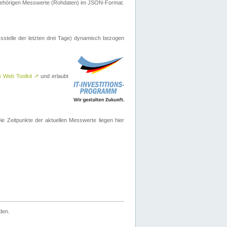
ugehörigen Messwerte (Rohdaten) im JSON-Format.
sstelle der letzten drei Tage) dynamisch bezogen
e Web Toolkit
↗
und erlaubt
 Zeitpunkte der aktuellen Messwerte liegen hier
den.