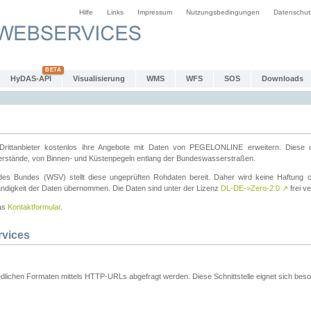
Hilfe
Links
Impressum
Nutzungsbedingungen
Datenschut
HyDAS-API
Visualisierung
WMS
WFS
SOS
Downloads
ttanbieter kostenlos ihre Angebote mit Daten von PEGELONLINE erweitern. Diese u
erstände, von Binnen- und Küstenpegeln entlang der Bundeswasserstraßen.
es Bundes (WSV) stellt diese ungeprüften Rohdaten bereit. Daher wird keine Haftung oder
ständigkeit der Daten übernommen. Die Daten sind unter der Lizenz
DL-DE->Zero-2.0
↗
frei ve
das
Kontaktformular
.
rvices
dlichen Formaten mittels HTTP-URLs abgefragt werden. Diese Schnittstelle eignet sich besond