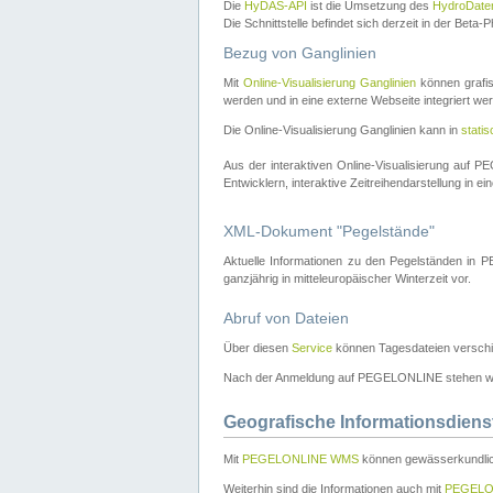
Die
HyDAS-API
ist die Umsetzung des
HydroDate
Die Schnittstelle befindet sich derzeit in der Bet
Bezug von Ganglinien
Mit
Online-Visualisierung Ganglinien
können grafis
werden und in eine externe Webseite integriert wer
Die Online-Visualisierung Ganglinien kann in
stati
Aus der interaktiven Online-Visualisierung auf
Entwicklern, interaktive Zeitreihendarstellung in 
XML-Dokument "Pegelstände"
Aktuelle Informationen zu den Pegelständen i
ganzjährig in mitteleuropäischer Winterzeit vor.
Abruf von Dateien
Über diesen
Service
können Tagesdateien verschi
Nach der Anmeldung auf PEGELONLINE stehen wei
Geografische Informationsdiens
Mit
PEGELONLINE WMS
können gewässerkundlic
Weiterhin sind die Informationen auch mit
PEGELO