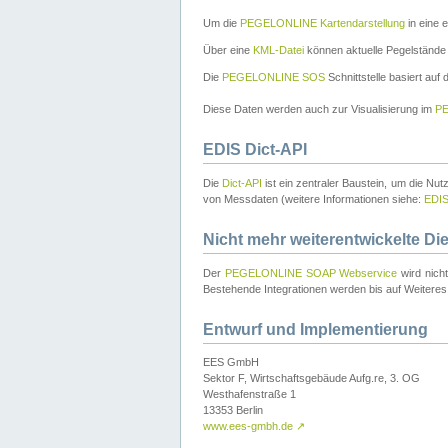
Um die
PEGELONLINE Kartendarstellung
in eine 
Über eine
KML-Datei
können aktuelle Pegelstände
Die
PEGELONLINE SOS
Schnittstelle basiert auf
Diese Daten werden auch zur Visualisierung im
PE
EDIS Dict-API
Die
Dict-API
ist ein zentraler Baustein, um die Nu
von Messdaten (weitere Informationen siehe:
EDI
Nicht mehr weiterentwickelte Di
Der
PEGELONLINE SOAP Webservice
wird nich
Bestehende Integrationen werden bis auf Weiteres 
Entwurf und Implementierung
EES GmbH
Sektor F, Wirtschaftsgebäude Aufg.re, 3. OG
Westhafenstraße 1
13353 Berlin
www.ees-gmbh.de
↗