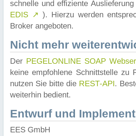
schnelle und effiziente Auslieferun
EDIS
↗
). Hierzu werden entspr
Broker angeboten.
Nicht mehr weiterentwi
Der
PEGELONLINE SOAP Webser
keine empfohlene Schnittstelle z
nutzen Sie bitte die
REST-API
. Bes
weiterhin bedient.
Entwurf und Implement
EES GmbH