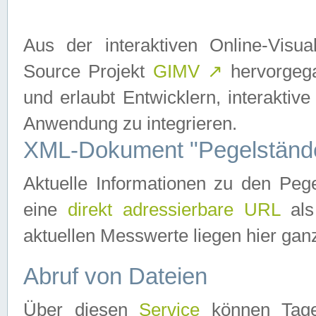
Aus der interaktiven Online-Vis
Source Projekt
GIMV
↗
hervorgega
und erlaubt Entwicklern, interaktive
Anwendung zu integrieren.
XML-Dokument "Pegelständ
Aktuelle Informationen zu den P
eine
direkt adressierbare URL
als
aktuellen Messwerte liegen hier ganz
Abruf von Dateien
Über diesen
Service
können Tages