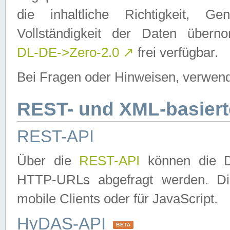
die inhaltliche Richtigkeit, Gen
Vollständigkeit der Daten über
DL-DE->Zero-2.0
↗
frei verfügbar.
Bei Fragen oder Hinweisen, verwend
REST- und XML-basiert
REST-API
Über die
REST-API
können die Da
HTTP-URLs abgefragt werden. Dies
mobile Clients oder für JavaScript.
HyDAS-API
BETA