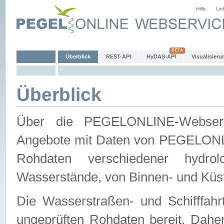
Hilfe
Lin
Überblick
REST-API
HyDAS-API
Visualisieru
Überblick
Über die PEGELONLINE-Webservic
Angebote mit Daten von PEGELONLI
Rohdaten verschiedener hydro
Wasserstände, von Binnen- und Küs
Die Wasserstraßen- und Schifffahr
ungeprüften Rohdaten bereit. Daher