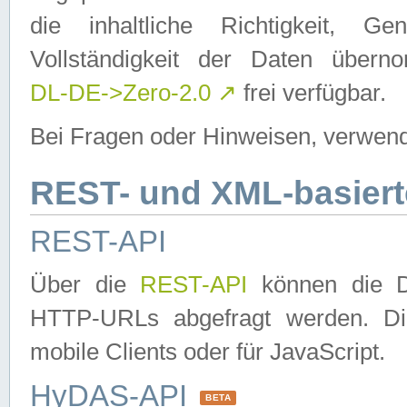
die inhaltliche Richtigkeit, Gen
Vollständigkeit der Daten über
DL-DE->Zero-2.0
↗
frei verfügbar.
Bei Fragen oder Hinweisen, verwend
REST- und XML-basiert
REST-API
Über die
REST-API
können die Da
HTTP-URLs abgefragt werden. Dies
mobile Clients oder für JavaScript.
HyDAS-API
BETA