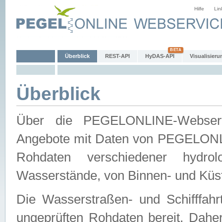
Hilfe
Lin
Überblick
REST-API
HyDAS-API
Visualisieru
Überblick
Über die PEGELONLINE-Webservic
Angebote mit Daten von PEGELONLI
Rohdaten verschiedener hydro
Wasserstände, von Binnen- und Küs
Die Wasserstraßen- und Schifffahr
ungeprüften Rohdaten bereit. Daher