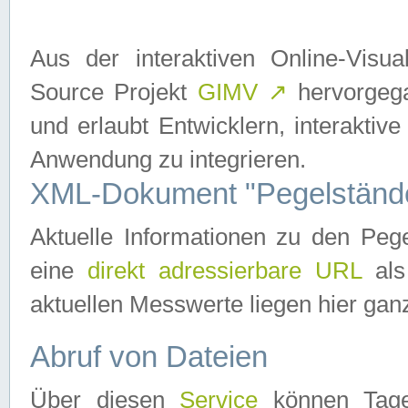
Aus der interaktiven Online-Vis
Source Projekt
GIMV
↗
hervorgega
und erlaubt Entwicklern, interaktive
Anwendung zu integrieren.
XML-Dokument "Pegelständ
Aktuelle Informationen zu den P
eine
direkt adressierbare URL
als
aktuellen Messwerte liegen hier ganz
Abruf von Dateien
Über diesen
Service
können Tages