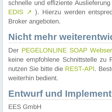
schnelle und effiziente Auslieferun
EDIS
↗
). Hierzu werden entspr
Broker angeboten.
Nicht mehr weiterentwi
Der
PEGELONLINE SOAP Webser
keine empfohlene Schnittstelle z
nutzen Sie bitte die
REST-API
. Bes
weiterhin bedient.
Entwurf und Implement
EES GmbH