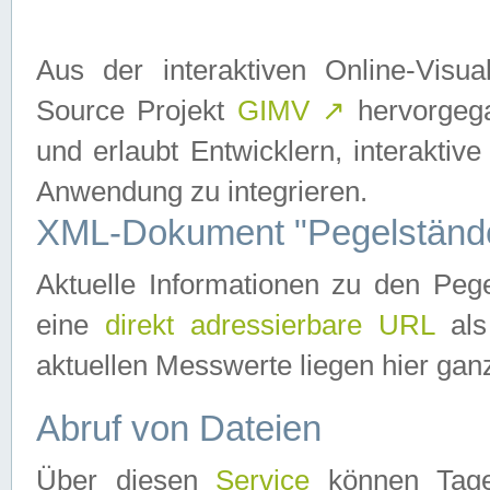
Aus der interaktiven Online-Vis
Source Projekt
GIMV
↗
hervorgega
und erlaubt Entwicklern, interaktive
Anwendung zu integrieren.
XML-Dokument "Pegelständ
Aktuelle Informationen zu den P
eine
direkt adressierbare URL
als
aktuellen Messwerte liegen hier ganz
Abruf von Dateien
Über diesen
Service
können Tages