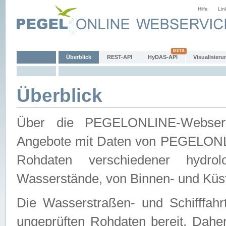
Hilfe
Lin
Überblick
REST-API
HyDAS-API
Visualisieru
Überblick
Über die PEGELONLINE-Webservic
Angebote mit Daten von PEGELONLI
Rohdaten verschiedener hydro
Wasserstände, von Binnen- und Küs
Die Wasserstraßen- und Schifffahr
ungeprüften Rohdaten bereit. Daher