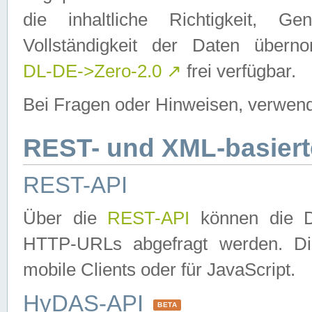
die inhaltliche Richtigkeit, Gen
Vollständigkeit der Daten über
DL-DE->Zero-2.0
↗
frei verfügbar.
Bei Fragen oder Hinweisen, verwend
REST- und XML-basiert
REST-API
Über die
REST-API
können die Da
HTTP-URLs abgefragt werden. Dies
mobile Clients oder für JavaScript.
HyDAS-API
BETA