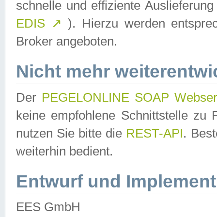
schnelle und effiziente Auslieferun
EDIS
↗
). Hierzu werden entspr
Broker angeboten.
Nicht mehr weiterentwi
Der
PEGELONLINE SOAP Webser
keine empfohlene Schnittstelle z
nutzen Sie bitte die
REST-API
. Bes
weiterhin bedient.
Entwurf und Implement
EES GmbH