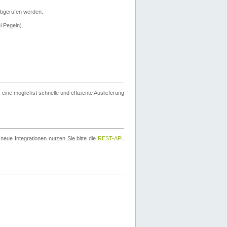
bgerufen werden.
i Pegeln).
ine möglichst schnelle und effiziente Auslieferung
eue Integrationen nutzen Sie bitte die
REST-API
.