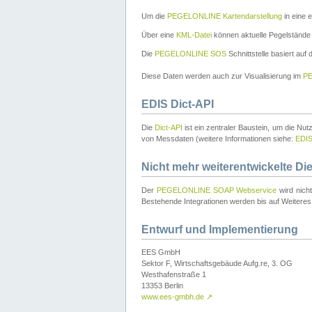
Um die
PEGELONLINE Kartendarstellung
in eine 
Über eine
KML-Datei
können aktuelle Pegelstände
Die
PEGELONLINE SOS
Schnittstelle basiert auf
Diese Daten werden auch zur Visualisierung im
PE
EDIS Dict-API
Die
Dict-API
ist ein zentraler Baustein, um die Nu
von Messdaten (weitere Informationen siehe:
EDI
Nicht mehr weiterentwickelte Di
Der
PEGELONLINE SOAP Webservice
wird nich
Bestehende Integrationen werden bis auf Weiteres 
Entwurf und Implementierung
EES GmbH
Sektor F, Wirtschaftsgebäude Aufg.re, 3. OG
Westhafenstraße 1
13353 Berlin
www.ees-gmbh.de
↗