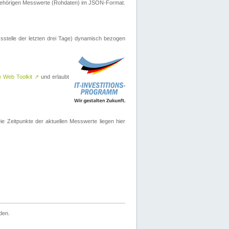
ugehörigen Messwerte (Rohdaten) im JSON-Format.
sstelle der letzten drei Tage) dynamisch bezogen
e Web Toolkit
↗
und erlaubt
 Zeitpunkte der aktuellen Messwerte liegen hier
den.