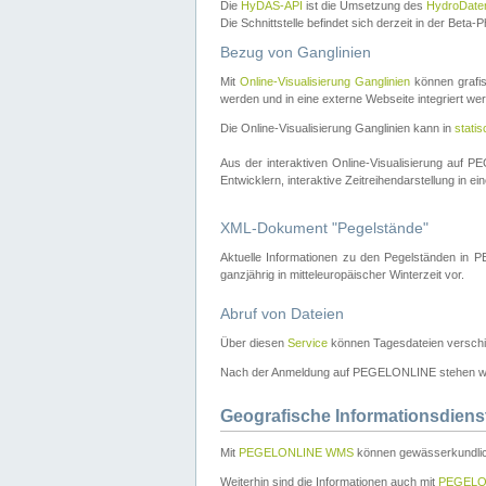
Die
HyDAS-API
ist die Umsetzung des
HydroDate
Die Schnittstelle befindet sich derzeit in der Bet
Bezug von Ganglinien
Mit
Online-Visualisierung Ganglinien
können grafis
werden und in eine externe Webseite integriert wer
Die Online-Visualisierung Ganglinien kann in
stati
Aus der interaktiven Online-Visualisierung auf
Entwicklern, interaktive Zeitreihendarstellung in 
XML-Dokument "Pegelstände"
Aktuelle Informationen zu den Pegelständen i
ganzjährig in mitteleuropäischer Winterzeit vor.
Abruf von Dateien
Über diesen
Service
können Tagesdateien verschi
Nach der Anmeldung auf PEGELONLINE stehen wei
Geografische Informationsdiens
Mit
PEGELONLINE WMS
können gewässerkundlic
Weiterhin sind die Informationen auch mit
PEGELO