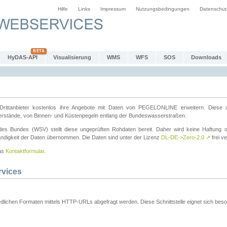
Hilfe
Links
Impressum
Nutzungsbedingungen
Datenschut
HyDAS-API
Visualisierung
WMS
WFS
SOS
Downloads
ttanbieter kostenlos ihre Angebote mit Daten von PEGELONLINE erweitern. Diese u
erstände, von Binnen- und Küstenpegeln entlang der Bundeswasserstraßen.
es Bundes (WSV) stellt diese ungeprüften Rohdaten bereit. Daher wird keine Haftung oder
ständigkeit der Daten übernommen. Die Daten sind unter der Lizenz
DL-DE->Zero-2.0
↗
frei ve
das
Kontaktformular
.
rvices
dlichen Formaten mittels HTTP-URLs abgefragt werden. Diese Schnittstelle eignet sich besond