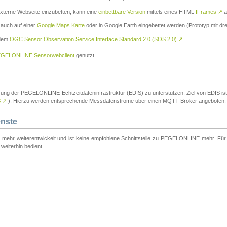
externe Webseite einzubetten, kann eine
einbettbare Version
mittels eines HTML
IFrames
↗
a
 auch auf einer
Google Maps Karte
oder in Google Earth eingebettet werden (Prototyp mit dre
 dem
OGC Sensor Observation Service Interface Standard 2.0 (SOS 2.0)
↗
GELONLINE Sensorwebclient
genutzt.
tzung der PEGELONLINE-Echtzeitdateninfrastruktur (EDIS) zu unterstützen. Ziel von EDIS ist e
S
↗
). Hierzu werden entsprechende Messdatenströme über einen MQTT-Broker angeboten.
enste
t mehr weiterentwickelt und ist keine empfohlene Schnittstelle zu PEGELONLINE mehr. Für n
weiterhin bedient.