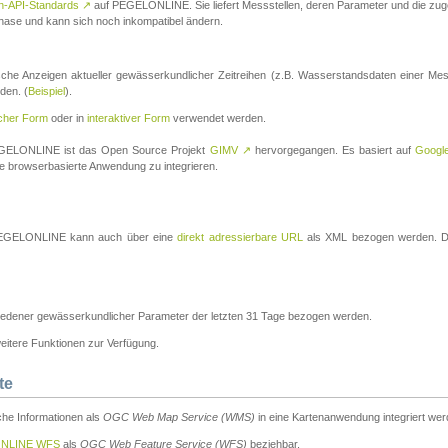
n-API-Standards
↗
auf PEGELONLINE. Sie liefert Messstellen, deren Parameter und die z
a-Phase und kann sich noch inkompatibel ändern.
che Anzeigen aktueller gewässerkundlicher Zeitreihen (z.B. Wasserstandsdaten einer Mes
den. (
Beispiel
).
scher Form
oder in
interaktiver Form
verwendet werden.
 PEGELONLINE ist das Open Source Projekt
GIMV
↗
hervorgegangen. Es basiert auf
Googl
eine browserbasierte Anwendung zu integrieren.
n PEGELONLINE kann auch über eine
direkt adressierbare URL
als XML bezogen werden. Die
edener gewässerkundlicher Parameter der letzten 31 Tage bezogen werden.
tere Funktionen zur Verfügung.
te
he Informationen als
OGC Web Map Service (WMS)
in eine Kartenanwendung integriert wer
NLINE WFS
als
OGC Web Feature Service (WFS)
beziehbar.