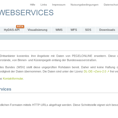
Hilfe
Links
Impressum
Nutzungsbedingungen
Datenschut
HyDAS-API
Visualisierung
WMS
WFS
SOS
Downloads
ttanbieter kostenlos ihre Angebote mit Daten von PEGELONLINE erweitern. Diese u
erstände, von Binnen- und Küstenpegeln entlang der Bundeswasserstraßen.
es Bundes (WSV) stellt diese ungeprüften Rohdaten bereit. Daher wird keine Haftung oder
ständigkeit der Daten übernommen. Die Daten sind unter der Lizenz
DL-DE->Zero-2.0
↗
frei ve
das
Kontaktformular
.
rvices
dlichen Formaten mittels HTTP-URLs abgefragt werden. Diese Schnittstelle eignet sich besond