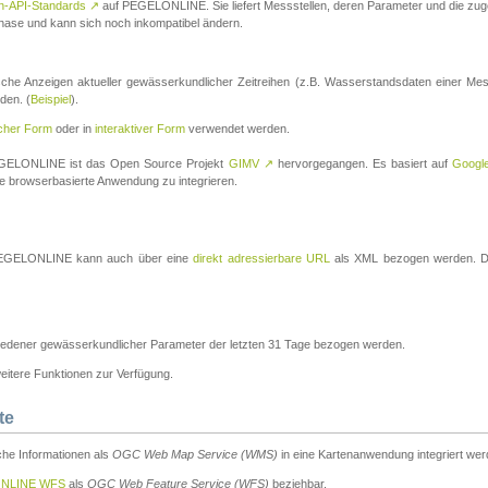
n-API-Standards
↗
auf PEGELONLINE. Sie liefert Messstellen, deren Parameter und die z
a-Phase und kann sich noch inkompatibel ändern.
che Anzeigen aktueller gewässerkundlicher Zeitreihen (z.B. Wasserstandsdaten einer Mes
den. (
Beispiel
).
scher Form
oder in
interaktiver Form
verwendet werden.
 PEGELONLINE ist das Open Source Projekt
GIMV
↗
hervorgegangen. Es basiert auf
Googl
eine browserbasierte Anwendung zu integrieren.
n PEGELONLINE kann auch über eine
direkt adressierbare URL
als XML bezogen werden. Die
edener gewässerkundlicher Parameter der letzten 31 Tage bezogen werden.
tere Funktionen zur Verfügung.
te
he Informationen als
OGC Web Map Service (WMS)
in eine Kartenanwendung integriert wer
NLINE WFS
als
OGC Web Feature Service (WFS)
beziehbar.