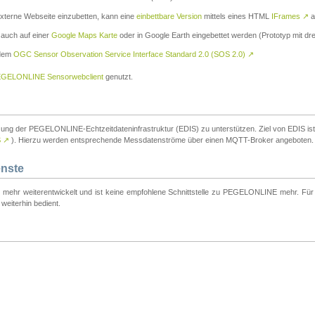
externe Webseite einzubetten, kann eine
einbettbare Version
mittels eines HTML
IFrames
↗
a
 auch auf einer
Google Maps Karte
oder in Google Earth eingebettet werden (Prototyp mit dre
 dem
OGC Sensor Observation Service Interface Standard 2.0 (SOS 2.0)
↗
GELONLINE Sensorwebclient
genutzt.
tzung der PEGELONLINE-Echtzeitdateninfrastruktur (EDIS) zu unterstützen. Ziel von EDIS ist e
S
↗
). Hierzu werden entsprechende Messdatenströme über einen MQTT-Broker angeboten.
enste
t mehr weiterentwickelt und ist keine empfohlene Schnittstelle zu PEGELONLINE mehr. Für n
weiterhin bedient.