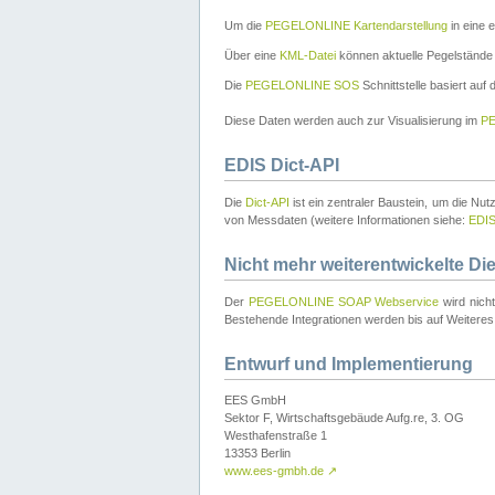
Um die
PEGELONLINE Kartendarstellung
in eine 
Über eine
KML-Datei
können aktuelle Pegelstände
Die
PEGELONLINE SOS
Schnittstelle basiert auf
Diese Daten werden auch zur Visualisierung im
PE
EDIS Dict-API
Die
Dict-API
ist ein zentraler Baustein, um die Nu
von Messdaten (weitere Informationen siehe:
EDI
Nicht mehr weiterentwickelte Di
Der
PEGELONLINE SOAP Webservice
wird nich
Bestehende Integrationen werden bis auf Weiteres 
Entwurf und Implementierung
EES GmbH
Sektor F, Wirtschaftsgebäude Aufg.re, 3. OG
Westhafenstraße 1
13353 Berlin
www.ees-gmbh.de
↗