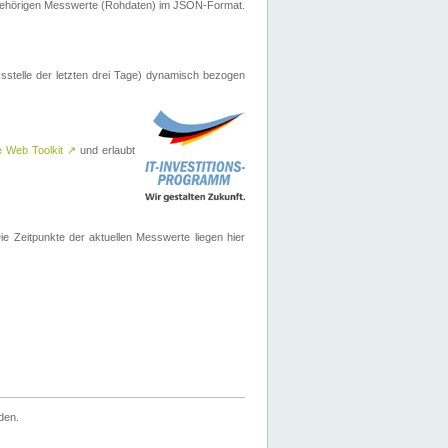
ugehörigen Messwerte (Rohdaten) im JSON-Format.
sstelle der letzten drei Tage) dynamisch bezogen
e Web Toolkit
↗
und erlaubt
 Zeitpunkte der aktuellen Messwerte liegen hier
den.