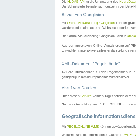
Die
HyDAS-API
ist die Umsetzung des
HydroDate
Die Schnittstelle befindet sich derzeit in der Bet
Bezug von Ganglinien
Mit
Online-Visualisierung Ganglinien
können grafis
werden und in eine externe Webseite integriert wer
Die Online-Visualisierung Ganglinien kann in
stati
Aus der interaktiven Online-Visualisierung auf
Entwicklern, interaktive Zeitreihendarstellung in 
XML-Dokument "Pegelstände"
Aktuelle Informationen zu den Pegelständen i
ganzjährig in mitteleuropäischer Winterzeit vor.
Abruf von Dateien
Über diesen
Service
können Tagesdateien verschi
Nach der Anmeldung auf PEGELONLINE stehen wei
Geografische Informationsdiens
Mit
PEGELONLINE WMS
können gewässerkundlic
Weiterhin sind die Informationen auch mit
PEGELO