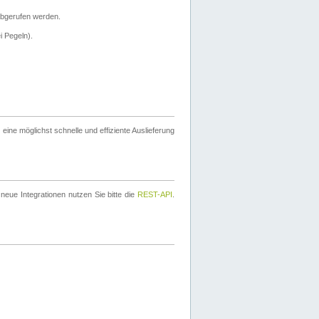
bgerufen werden.
i Pegeln).
ine möglichst schnelle und effiziente Auslieferung
eue Integrationen nutzen Sie bitte die
REST-API
.