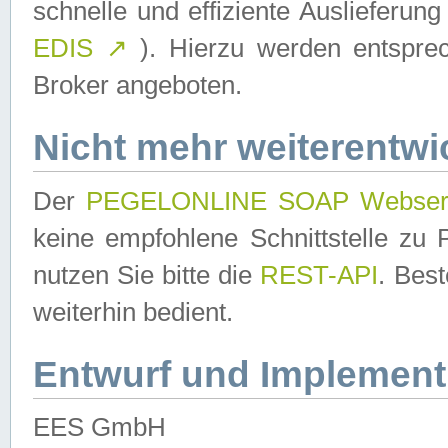
schnelle und effiziente Auslieferun
EDIS
↗
). Hierzu werden entspr
Broker angeboten.
Nicht mehr weiterentwi
Der
PEGELONLINE SOAP Webser
keine empfohlene Schnittstelle z
nutzen Sie bitte die
REST-API
. Bes
weiterhin bedient.
Entwurf und Implement
EES GmbH