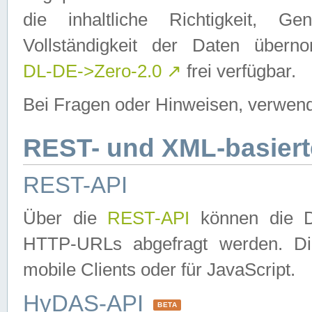
die inhaltliche Richtigkeit, Gen
Vollständigkeit der Daten über
DL-DE->Zero-2.0
↗
frei verfügbar.
Bei Fragen oder Hinweisen, verwend
REST- und XML-basiert
REST-API
Über die
REST-API
können die Da
HTTP-URLs abgefragt werden. Dies
mobile Clients oder für JavaScript.
HyDAS-API
BETA