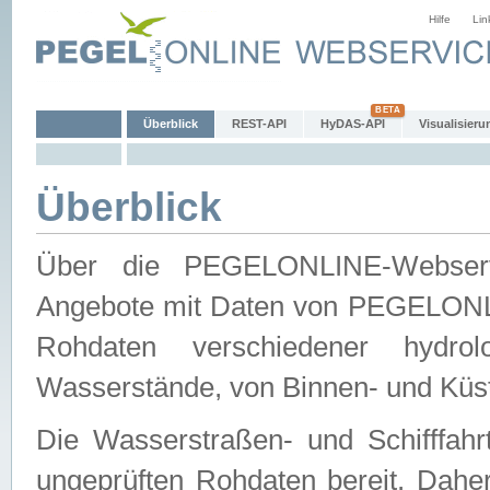
Hilfe
Lin
Überblick
REST-API
HyDAS-API
Visualisieru
Überblick
Über die PEGELONLINE-Webservic
Angebote mit Daten von PEGELONLI
Rohdaten verschiedener hydro
Wasserstände, von Binnen- und Küs
Die Wasserstraßen- und Schifffahr
ungeprüften Rohdaten bereit. Daher