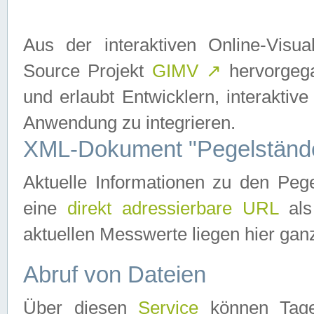
Aus der interaktiven Online-Vis
Source Projekt
GIMV
↗
hervorgega
und erlaubt Entwicklern, interaktive
Anwendung zu integrieren.
XML-Dokument "Pegelständ
Aktuelle Informationen zu den P
eine
direkt adressierbare URL
als
aktuellen Messwerte liegen hier ganz
Abruf von Dateien
Über diesen
Service
können Tages