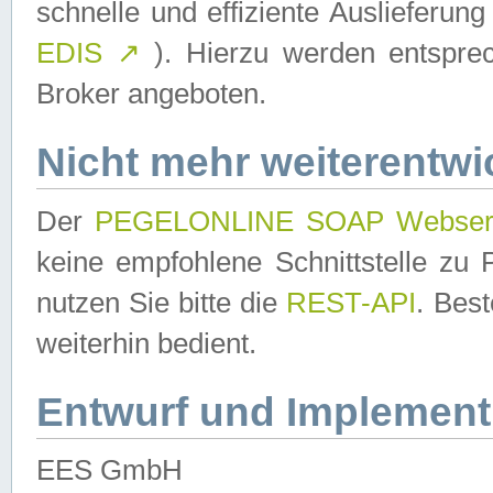
schnelle und effiziente Auslieferun
EDIS
↗
). Hierzu werden entspr
Broker angeboten.
Nicht mehr weiterentwi
Der
PEGELONLINE SOAP Webser
keine empfohlene Schnittstelle z
nutzen Sie bitte die
REST-API
. Bes
weiterhin bedient.
Entwurf und Implement
EES GmbH