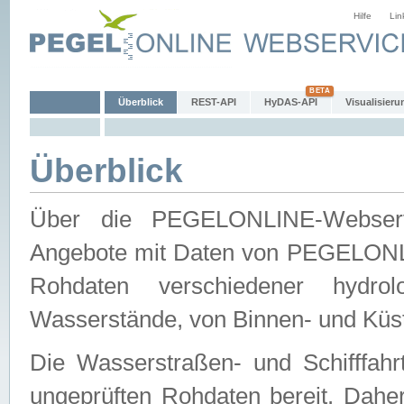
Hilfe
Lin
Überblick
REST-API
HyDAS-API
Visualisieru
Überblick
Über die PEGELONLINE-Webservic
Angebote mit Daten von PEGELONLI
Rohdaten verschiedener hydro
Wasserstände, von Binnen- und Küs
Die Wasserstraßen- und Schifffahr
ungeprüften Rohdaten bereit. Daher