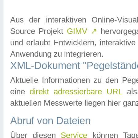
Aus der interaktiven Online-Vis
Source Projekt
GIMV
↗
hervorgega
und erlaubt Entwicklern, interaktive
Anwendung zu integrieren.
XML-Dokument "Pegelständ
Aktuelle Informationen zu den P
eine
direkt adressierbare URL
als
aktuellen Messwerte liegen hier ganz
Abruf von Dateien
Über diesen
Service
können Tages