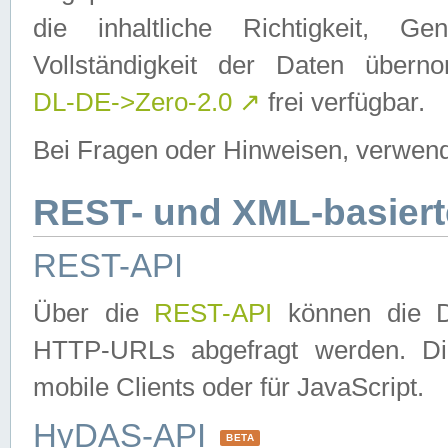
die inhaltliche Richtigkeit, Gen
Vollständigkeit der Daten über
DL-DE->Zero-2.0
↗
frei verfügbar.
Bei Fragen oder Hinweisen, verwend
REST- und XML-basiert
REST-API
Über die
REST-API
können die Da
HTTP-URLs abgefragt werden. Dies
mobile Clients oder für JavaScript.
HyDAS-API
BETA