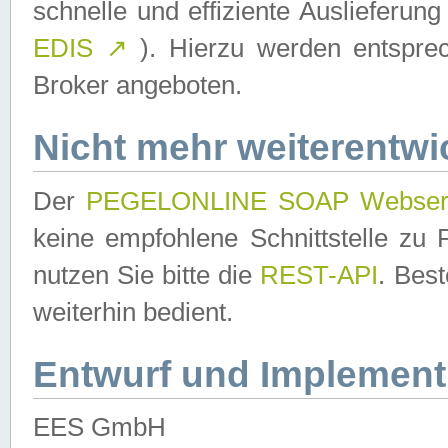
schnelle und effiziente Auslieferun
EDIS
↗
). Hierzu werden entspr
Broker angeboten.
Nicht mehr weiterentwi
Der
PEGELONLINE SOAP Webser
keine empfohlene Schnittstelle z
nutzen Sie bitte die
REST-API
. Bes
weiterhin bedient.
Entwurf und Implement
EES GmbH