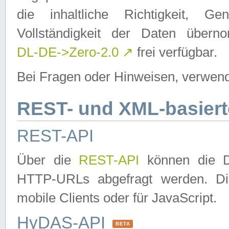
die inhaltliche Richtigkeit, Gen
Vollständigkeit der Daten über
DL-DE->Zero-2.0
↗
frei verfügbar.
Bei Fragen oder Hinweisen, verwend
REST- und XML-basiert
REST-API
Über die
REST-API
können die Da
HTTP-URLs abgefragt werden. Dies
mobile Clients oder für JavaScript.
HyDAS-API
BETA