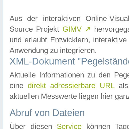
Aus der interaktiven Online-Vis
Source Projekt
GIMV
↗
hervorgega
und erlaubt Entwicklern, interaktive
Anwendung zu integrieren.
XML-Dokument "Pegelständ
Aktuelle Informationen zu den P
eine
direkt adressierbare URL
als
aktuellen Messwerte liegen hier ganz
Abruf von Dateien
Über diesen
Service
können Tages