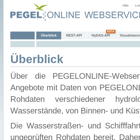
Hilfe
Lin
Überblick
REST-API
HyDAS-API
Visualisieru
Überblick
Über die PEGELONLINE-Webservic
Angebote mit Daten von PEGELONLI
Rohdaten verschiedener hydro
Wasserstände, von Binnen- und Küs
Die Wasserstraßen- und Schifffahr
ungeprüften Rohdaten bereit. Daher