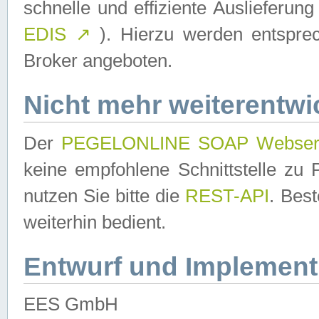
schnelle und effiziente Auslieferun
EDIS
↗
). Hierzu werden entspr
Broker angeboten.
Nicht mehr weiterentwi
Der
PEGELONLINE SOAP Webser
keine empfohlene Schnittstelle z
nutzen Sie bitte die
REST-API
. Bes
weiterhin bedient.
Entwurf und Implement
EES GmbH