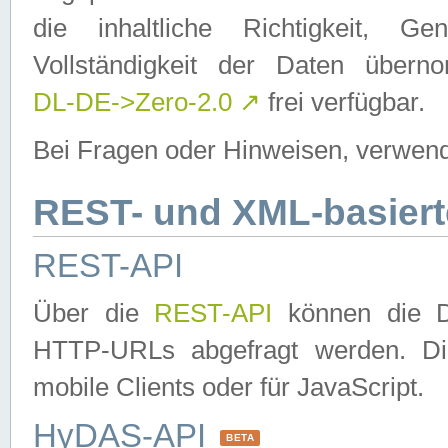
die inhaltliche Richtigkeit, Gen
Vollständigkeit der Daten über
DL-DE->Zero-2.0
↗
frei verfügbar.
Bei Fragen oder Hinweisen, verwend
REST- und XML-basiert
REST-API
Über die
REST-API
können die Da
HTTP-URLs abgefragt werden. Dies
mobile Clients oder für JavaScript.
HyDAS-API
BETA