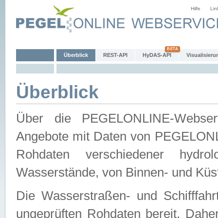
Hilfe
Lin
Überblick
REST-API
HyDAS-API
Visualisieru
Überblick
Über die PEGELONLINE-Webservic
Angebote mit Daten von PEGELONLI
Rohdaten verschiedener hydro
Wasserstände, von Binnen- und Küs
Die Wasserstraßen- und Schifffahr
ungeprüften Rohdaten bereit. Daher