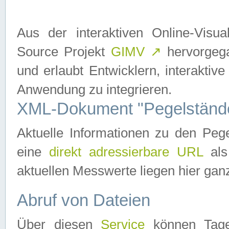
Aus der interaktiven Online-Vis
Source Projekt
GIMV
↗
hervorgega
und erlaubt Entwicklern, interaktive
Anwendung zu integrieren.
XML-Dokument "Pegelständ
Aktuelle Informationen zu den P
eine
direkt adressierbare URL
als
aktuellen Messwerte liegen hier ganz
Abruf von Dateien
Über diesen
Service
können Tages