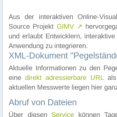
Aus der interaktiven Online-Vis
Source Projekt
GIMV
↗
hervorgega
und erlaubt Entwicklern, interaktive
Anwendung zu integrieren.
XML-Dokument "Pegelständ
Aktuelle Informationen zu den P
eine
direkt adressierbare URL
als
aktuellen Messwerte liegen hier ganz
Abruf von Dateien
Über diesen
Service
können Tages