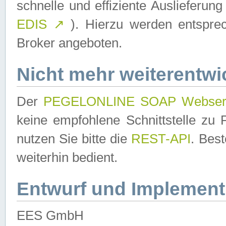
schnelle und effiziente Auslieferun
EDIS
↗
). Hierzu werden entspr
Broker angeboten.
Nicht mehr weiterentwi
Der
PEGELONLINE SOAP Webser
keine empfohlene Schnittstelle z
nutzen Sie bitte die
REST-API
. Bes
weiterhin bedient.
Entwurf und Implement
EES GmbH