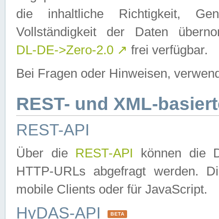
die inhaltliche Richtigkeit, Gen
Vollständigkeit der Daten über
DL-DE->Zero-2.0
↗
frei verfügbar.
Bei Fragen oder Hinweisen, verwend
REST- und XML-basiert
REST-API
Über die
REST-API
können die Da
HTTP-URLs abgefragt werden. Dies
mobile Clients oder für JavaScript.
HyDAS-API
BETA