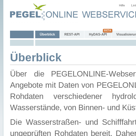
Hilfe
Lin
Überblick
REST-API
HyDAS-API
Visualisieru
Überblick
Über die PEGELONLINE-Webservic
Angebote mit Daten von PEGELONLI
Rohdaten verschiedener hydro
Wasserstände, von Binnen- und Küs
Die Wasserstraßen- und Schifffahr
ungeprüften Rohdaten bereit. Daher