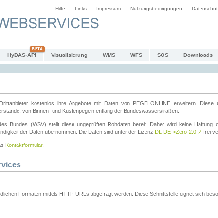
Hilfe
Links
Impressum
Nutzungsbedingungen
Datenschut
HyDAS-API
Visualisierung
WMS
WFS
SOS
Downloads
ttanbieter kostenlos ihre Angebote mit Daten von PEGELONLINE erweitern. Diese u
erstände, von Binnen- und Küstenpegeln entlang der Bundeswasserstraßen.
es Bundes (WSV) stellt diese ungeprüften Rohdaten bereit. Daher wird keine Haftung oder
ständigkeit der Daten übernommen. Die Daten sind unter der Lizenz
DL-DE->Zero-2.0
↗
frei ve
das
Kontaktformular
.
rvices
dlichen Formaten mittels HTTP-URLs abgefragt werden. Diese Schnittstelle eignet sich besond