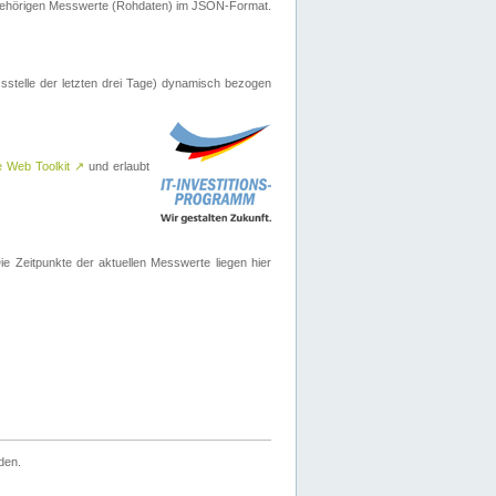
ugehörigen Messwerte (Rohdaten) im JSON-Format.
sstelle der letzten drei Tage) dynamisch bezogen
e Web Toolkit
↗
und erlaubt
 Zeitpunkte der aktuellen Messwerte liegen hier
den.