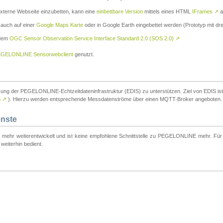
externe Webseite einzubetten, kann eine
einbettbare Version
mittels eines HTML
IFrames
↗
a
 auch auf einer
Google Maps Karte
oder in Google Earth eingebettet werden (Prototyp mit dre
 dem
OGC Sensor Observation Service Interface Standard 2.0 (SOS 2.0)
↗
GELONLINE Sensorwebclient
genutzt.
tzung der PEGELONLINE-Echtzeitdateninfrastruktur (EDIS) zu unterstützen. Ziel von EDIS ist e
S
↗
). Hierzu werden entsprechende Messdatenströme über einen MQTT-Broker angeboten.
enste
t mehr weiterentwickelt und ist keine empfohlene Schnittstelle zu PEGELONLINE mehr. Für n
weiterhin bedient.