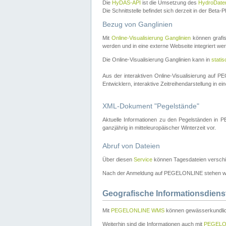
Die
HyDAS-API
ist die Umsetzung des
HydroDate
Die Schnittstelle befindet sich derzeit in der Bet
Bezug von Ganglinien
Mit
Online-Visualisierung Ganglinien
können grafis
werden und in eine externe Webseite integriert wer
Die Online-Visualisierung Ganglinien kann in
stati
Aus der interaktiven Online-Visualisierung auf
Entwicklern, interaktive Zeitreihendarstellung in 
XML-Dokument "Pegelstände"
Aktuelle Informationen zu den Pegelständen i
ganzjährig in mitteleuropäischer Winterzeit vor.
Abruf von Dateien
Über diesen
Service
können Tagesdateien verschi
Nach der Anmeldung auf PEGELONLINE stehen wei
Geografische Informationsdiens
Mit
PEGELONLINE WMS
können gewässerkundlic
Weiterhin sind die Informationen auch mit
PEGELO