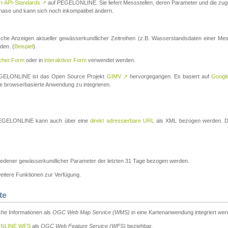
n-API-Standards
↗
auf PEGELONLINE. Sie liefert Messstellen, deren Parameter und die z
a-Phase und kann sich noch inkompatibel ändern.
che Anzeigen aktueller gewässerkundlicher Zeitreihen (z.B. Wasserstandsdaten einer Mes
den. (
Beispiel
).
scher Form
oder in
interaktiver Form
verwendet werden.
 PEGELONLINE ist das Open Source Projekt
GIMV
↗
hervorgegangen. Es basiert auf
Googl
eine browserbasierte Anwendung zu integrieren.
n PEGELONLINE kann auch über eine
direkt adressierbare URL
als XML bezogen werden. Die
edener gewässerkundlicher Parameter der letzten 31 Tage bezogen werden.
tere Funktionen zur Verfügung.
te
he Informationen als
OGC Web Map Service (WMS)
in eine Kartenanwendung integriert wer
NLINE WFS
als
OGC Web Feature Service (WFS)
beziehbar.