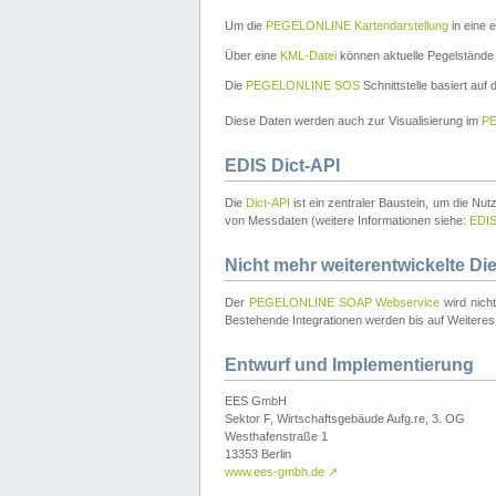
Um die
PEGELONLINE Kartendarstellung
in eine 
Über eine
KML-Datei
können aktuelle Pegelstände
Die
PEGELONLINE SOS
Schnittstelle basiert auf
Diese Daten werden auch zur Visualisierung im
PE
EDIS Dict-API
Die
Dict-API
ist ein zentraler Baustein, um die Nu
von Messdaten (weitere Informationen siehe:
EDI
Nicht mehr weiterentwickelte Di
Der
PEGELONLINE SOAP Webservice
wird nich
Bestehende Integrationen werden bis auf Weiteres 
Entwurf und Implementierung
EES GmbH
Sektor F, Wirtschaftsgebäude Aufg.re, 3. OG
Westhafenstraße 1
13353 Berlin
www.ees-gmbh.de
↗