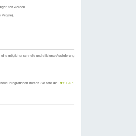
bgerufen werden.
i Pegeln).
ine möglichst schnelle und effiziente Auslieferung
eue Integrationen nutzen Sie bitte die
REST-API
.