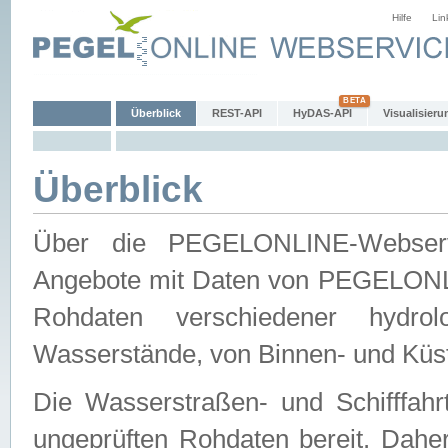
Hilfe
Lin
Überblick
REST-API
HyDAS-API
Visualisieru
Überblick
Über die PEGELONLINE-Webservic
Angebote mit Daten von PEGELONLI
Rohdaten verschiedener hydro
Wasserstände, von Binnen- und Küs
Die Wasserstraßen- und Schifffahr
ungeprüften Rohdaten bereit. Daher