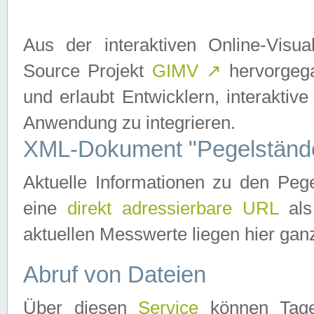
Aus der interaktiven Online-Vis
Source Projekt
GIMV
↗
hervorgega
und erlaubt Entwicklern, interaktive
Anwendung zu integrieren.
XML-Dokument "Pegelständ
Aktuelle Informationen zu den P
eine
direkt adressierbare URL
als
aktuellen Messwerte liegen hier ganz
Abruf von Dateien
Über diesen
Service
können Tages