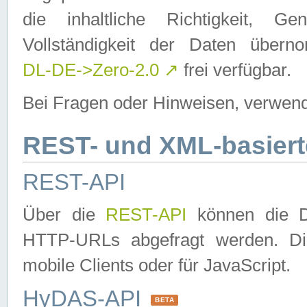
die inhaltliche Richtigkeit, Gen
Vollständigkeit der Daten über
DL-DE->Zero-2.0
↗
frei verfügbar.
Bei Fragen oder Hinweisen, verwend
REST- und XML-basiert
REST-API
Über die
REST-API
können die Da
HTTP-URLs abgefragt werden. Dies
mobile Clients oder für JavaScript.
HyDAS-API
BETA