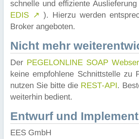
schnelle und effiziente Auslieferun
EDIS
↗
). Hierzu werden entspr
Broker angeboten.
Nicht mehr weiterentwi
Der
PEGELONLINE SOAP Webser
keine empfohlene Schnittstelle z
nutzen Sie bitte die
REST-API
. Bes
weiterhin bedient.
Entwurf und Implement
EES GmbH