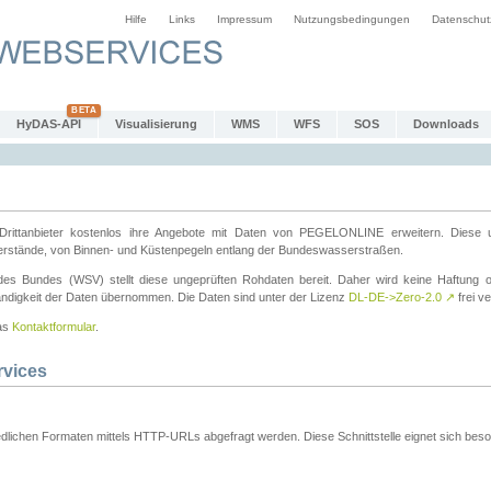
Hilfe
Links
Impressum
Nutzungsbedingungen
Datenschut
HyDAS-API
Visualisierung
WMS
WFS
SOS
Downloads
ttanbieter kostenlos ihre Angebote mit Daten von PEGELONLINE erweitern. Diese u
erstände, von Binnen- und Küstenpegeln entlang der Bundeswasserstraßen.
es Bundes (WSV) stellt diese ungeprüften Rohdaten bereit. Daher wird keine Haftung oder
ständigkeit der Daten übernommen. Die Daten sind unter der Lizenz
DL-DE->Zero-2.0
↗
frei ve
das
Kontaktformular
.
rvices
dlichen Formaten mittels HTTP-URLs abgefragt werden. Diese Schnittstelle eignet sich besond