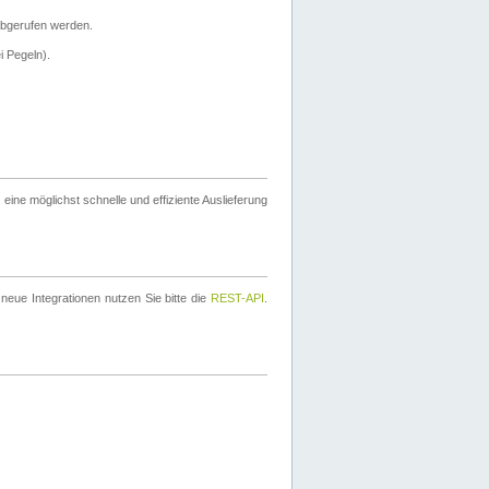
bgerufen werden.
i Pegeln).
ine möglichst schnelle und effiziente Auslieferung
eue Integrationen nutzen Sie bitte die
REST-API
.