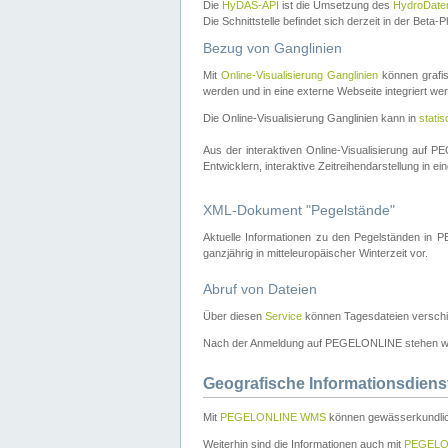
Die
HyDAS-API
ist die Umsetzung des
HydroDate
Die Schnittstelle befindet sich derzeit in der Bet
Bezug von Ganglinien
Mit
Online-Visualisierung Ganglinien
können grafis
werden und in eine externe Webseite integriert wer
Die Online-Visualisierung Ganglinien kann in
stati
Aus der interaktiven Online-Visualisierung auf
Entwicklern, interaktive Zeitreihendarstellung in 
XML-Dokument "Pegelstände"
Aktuelle Informationen zu den Pegelständen i
ganzjährig in mitteleuropäischer Winterzeit vor.
Abruf von Dateien
Über diesen
Service
können Tagesdateien verschi
Nach der Anmeldung auf PEGELONLINE stehen wei
Geografische Informationsdiens
Mit
PEGELONLINE WMS
können gewässerkundlic
Weiterhin sind die Informationen auch mit
PEGELO