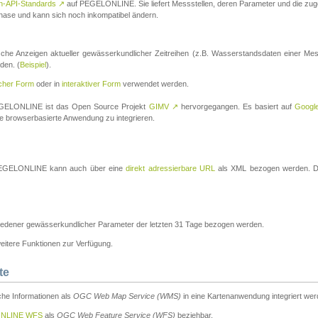
n-API-Standards
↗
auf PEGELONLINE. Sie liefert Messstellen, deren Parameter und die z
a-Phase und kann sich noch inkompatibel ändern.
che Anzeigen aktueller gewässerkundlicher Zeitreihen (z.B. Wasserstandsdaten einer Mes
den. (
Beispiel
).
scher Form
oder in
interaktiver Form
verwendet werden.
 PEGELONLINE ist das Open Source Projekt
GIMV
↗
hervorgegangen. Es basiert auf
Googl
eine browserbasierte Anwendung zu integrieren.
n PEGELONLINE kann auch über eine
direkt adressierbare URL
als XML bezogen werden. Die
edener gewässerkundlicher Parameter der letzten 31 Tage bezogen werden.
tere Funktionen zur Verfügung.
te
he Informationen als
OGC Web Map Service (WMS)
in eine Kartenanwendung integriert wer
NLINE WFS
als
OGC Web Feature Service (WFS)
beziehbar.