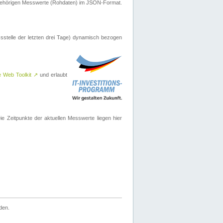
ugehörigen Messwerte (Rohdaten) im JSON-Format.
sstelle der letzten drei Tage) dynamisch bezogen
e Web Toolkit
↗
und erlaubt
 Zeitpunkte der aktuellen Messwerte liegen hier
den.