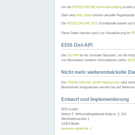
Um die
PEGELONLINE Kartendarstellung
in eine 
Über eine
KML-Datei
können aktuelle Pegelstände
Die
PEGELONLINE SOS
Schnittstelle basiert auf
Diese Daten werden auch zur Visualisierung im
PE
EDIS Dict-API
Die
Dict-API
ist ein zentraler Baustein, um die Nu
von Messdaten (weitere Informationen siehe:
EDI
Nicht mehr weiterentwickelte Di
Der
PEGELONLINE SOAP Webservice
wird nich
Bestehende Integrationen werden bis auf Weiteres 
Entwurf und Implementierung
EES GmbH
Sektor F, Wirtschaftsgebäude Aufg.re, 3. OG
Westhafenstraße 1
13353 Berlin
www.ees-gmbh.de
↗