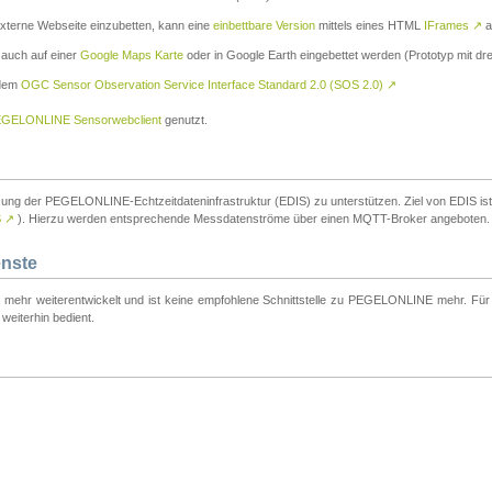
externe Webseite einzubetten, kann eine
einbettbare Version
mittels eines HTML
IFrames
↗
a
 auch auf einer
Google Maps Karte
oder in Google Earth eingebettet werden (Prototyp mit dre
 dem
OGC Sensor Observation Service Interface Standard 2.0 (SOS 2.0)
↗
GELONLINE Sensorwebclient
genutzt.
tzung der PEGELONLINE-Echtzeitdateninfrastruktur (EDIS) zu unterstützen. Ziel von EDIS ist e
S
↗
). Hierzu werden entsprechende Messdatenströme über einen MQTT-Broker angeboten.
enste
t mehr weiterentwickelt und ist keine empfohlene Schnittstelle zu PEGELONLINE mehr. Für n
weiterhin bedient.