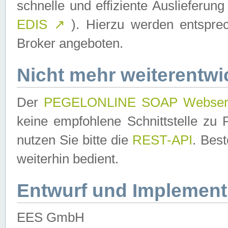
schnelle und effiziente Auslieferun
EDIS
↗
). Hierzu werden entspr
Broker angeboten.
Nicht mehr weiterentwi
Der
PEGELONLINE SOAP Webser
keine empfohlene Schnittstelle z
nutzen Sie bitte die
REST-API
. Bes
weiterhin bedient.
Entwurf und Implement
EES GmbH