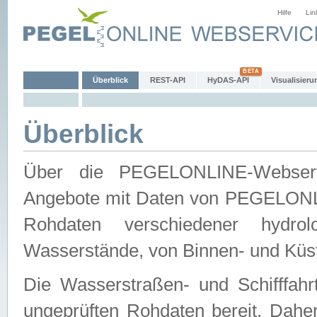
Hilfe
Lin
Überblick
REST-API
HyDAS-API
Visualisieru
Überblick
Über die PEGELONLINE-Webservic
Angebote mit Daten von PEGELONLI
Rohdaten verschiedener hydro
Wasserstände, von Binnen- und Küs
Die Wasserstraßen- und Schifffahr
ungeprüften Rohdaten bereit. Daher