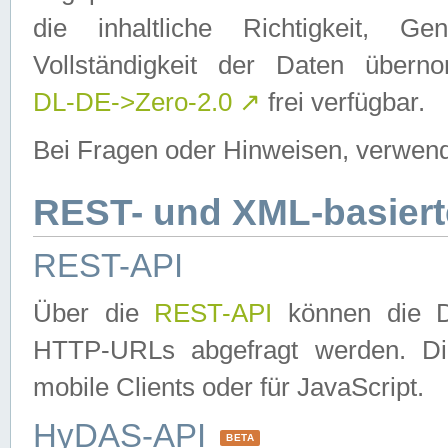
die inhaltliche Richtigkeit, Gen
Vollständigkeit der Daten über
DL-DE->Zero-2.0
↗
frei verfügbar.
Bei Fragen oder Hinweisen, verwend
REST- und XML-basiert
REST-API
Über die
REST-API
können die Da
HTTP-URLs abgefragt werden. Dies
mobile Clients oder für JavaScript.
HyDAS-API
BETA