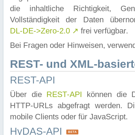
die inhaltliche Richtigkeit, Gen
Vollständigkeit der Daten über
DL-DE->Zero-2.0
↗
frei verfügbar.
Bei Fragen oder Hinweisen, verwend
REST- und XML-basiert
REST-API
Über die
REST-API
können die Da
HTTP-URLs abgefragt werden. Dies
mobile Clients oder für JavaScript.
HyDAS-API
BETA