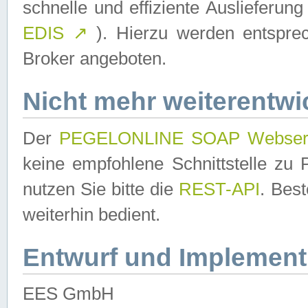
schnelle und effiziente Auslieferun
EDIS
↗
). Hierzu werden entspr
Broker angeboten.
Nicht mehr weiterentwi
Der
PEGELONLINE SOAP Webser
keine empfohlene Schnittstelle z
nutzen Sie bitte die
REST-API
. Bes
weiterhin bedient.
Entwurf und Implement
EES GmbH