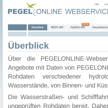
Hilfe
Lin
Überblick
REST-API
HyDAS-API
Visualisieru
Überblick
Über die PEGELONLINE-Webservic
Angebote mit Daten von PEGELONLI
Rohdaten verschiedener hydro
Wasserstände, von Binnen- und Küs
Die Wasserstraßen- und Schifffahr
ungeprüften Rohdaten bereit. Daher