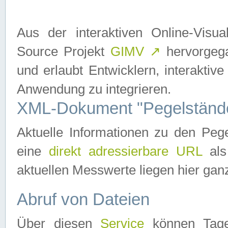
Aus der interaktiven Online-Vis
Source Projekt
GIMV
↗
hervorgega
und erlaubt Entwicklern, interaktive
Anwendung zu integrieren.
XML-Dokument "Pegelständ
Aktuelle Informationen zu den P
eine
direkt adressierbare URL
als
aktuellen Messwerte liegen hier ganz
Abruf von Dateien
Über diesen
Service
können Tages