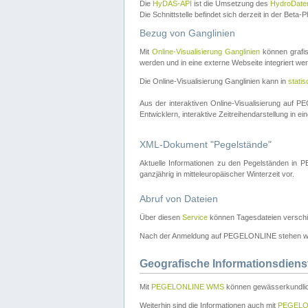
Die
HyDAS-API
ist die Umsetzung des
HydroDate
Die Schnittstelle befindet sich derzeit in der Bet
Bezug von Ganglinien
Mit
Online-Visualisierung Ganglinien
können grafis
werden und in eine externe Webseite integriert wer
Die Online-Visualisierung Ganglinien kann in
stati
Aus der interaktiven Online-Visualisierung auf
Entwicklern, interaktive Zeitreihendarstellung in 
XML-Dokument "Pegelstände"
Aktuelle Informationen zu den Pegelständen i
ganzjährig in mitteleuropäischer Winterzeit vor.
Abruf von Dateien
Über diesen
Service
können Tagesdateien verschi
Nach der Anmeldung auf PEGELONLINE stehen wei
Geografische Informationsdiens
Mit
PEGELONLINE WMS
können gewässerkundlic
Weiterhin sind die Informationen auch mit
PEGELO