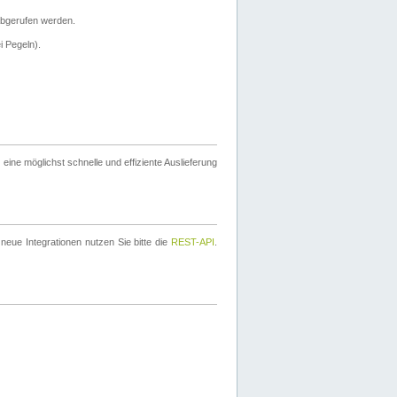
bgerufen werden.
i Pegeln).
ine möglichst schnelle und effiziente Auslieferung
eue Integrationen nutzen Sie bitte die
REST-API
.