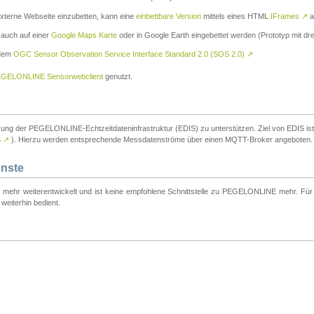
externe Webseite einzubetten, kann eine
einbettbare Version
mittels eines HTML
IFrames
↗
a
 auch auf einer
Google Maps Karte
oder in Google Earth eingebettet werden (Prototyp mit dre
 dem
OGC Sensor Observation Service Interface Standard 2.0 (SOS 2.0)
↗
GELONLINE Sensorwebclient
genutzt.
tzung der PEGELONLINE-Echtzeitdateninfrastruktur (EDIS) zu unterstützen. Ziel von EDIS ist e
S
↗
). Hierzu werden entsprechende Messdatenströme über einen MQTT-Broker angeboten.
enste
t mehr weiterentwickelt und ist keine empfohlene Schnittstelle zu PEGELONLINE mehr. Für n
weiterhin bedient.