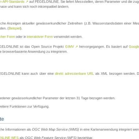
n-API-Standards
↗
auf PEGELONLINE. Sie liefert Messstellen, deren Parameter und die z
a-Phase und kann sich noch inkompatibel ändern.
che Anzeigen aktueller gewässerkundlicher Zeitreihen (z.B. Wasserstandsdaten einer Mes
den. (
Beispiel
).
scher Form
oder in
interaktiver Form
verwendet werden.
 PEGELONLINE ist das Open Source Projekt
GIMV
↗
hervorgegangen. Es basiert auf
Googl
eine browserbasierte Anwendung zu integrieren.
n PEGELONLINE kann auch über eine
direkt adressierbare URL
als XML bezogen werden. Die
edener gewässerkundlicher Parameter der letzten 31 Tage bezogen werden.
tere Funktionen zur Verfügung.
te
he Informationen als
OGC Web Map Service (WMS)
in eine Kartenanwendung integriert wer
NLINE WFS
als
OGC Web Feature Service (WFS)
beziehbar.