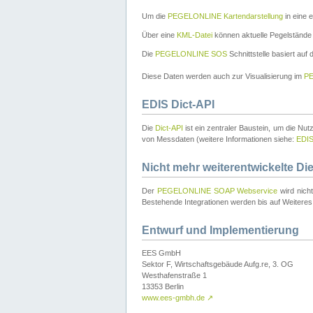
Um die
PEGELONLINE Kartendarstellung
in eine 
Über eine
KML-Datei
können aktuelle Pegelstände
Die
PEGELONLINE SOS
Schnittstelle basiert auf
Diese Daten werden auch zur Visualisierung im
PE
EDIS Dict-API
Die
Dict-API
ist ein zentraler Baustein, um die Nu
von Messdaten (weitere Informationen siehe:
EDI
Nicht mehr weiterentwickelte Di
Der
PEGELONLINE SOAP Webservice
wird nich
Bestehende Integrationen werden bis auf Weiteres 
Entwurf und Implementierung
EES GmbH
Sektor F, Wirtschaftsgebäude Aufg.re, 3. OG
Westhafenstraße 1
13353 Berlin
www.ees-gmbh.de
↗