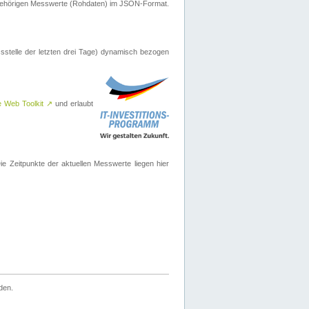
ugehörigen Messwerte (Rohdaten) im JSON-Format.
sstelle der letzten drei Tage) dynamisch bezogen
e Web Toolkit
↗
und erlaubt
 Zeitpunkte der aktuellen Messwerte liegen hier
den.