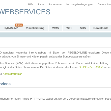
Hilfe
Links
Impressum
Nutzungsbedingungen
Datenschut
HyDAS-API
Visualisierung
WMS
WFS
SOS
Downloads
ttanbieter kostenlos ihre Angebote mit Daten von PEGELONLINE erweitern. Diese u
erstände, von Binnen- und Küstenpegeln entlang der Bundeswasserstraßen.
es Bundes (WSV) stellt diese ungeprüften Rohdaten bereit. Daher wird keine Haftung oder
ständigkeit der Daten übernommen. Die Daten sind unter der Lizenz
DL-DE->Zero-2.0
↗
frei ve
das
Kontaktformular
.
rvices
dlichen Formaten mittels HTTP-URLs abgefragt werden. Diese Schnittstelle eignet sich besond