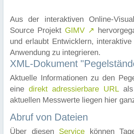
Aus der interaktiven Online-Vis
Source Projekt
GIMV
↗
hervorgega
und erlaubt Entwicklern, interaktive
Anwendung zu integrieren.
XML-Dokument "Pegelständ
Aktuelle Informationen zu den P
eine
direkt adressierbare URL
als
aktuellen Messwerte liegen hier ganz
Abruf von Dateien
Über diesen
Service
können Tages