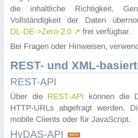
die inhaltliche Richtigkeit, Gen
Vollständigkeit der Daten über
DL-DE->Zero-2.0
↗
frei verfügbar.
Bei Fragen oder Hinweisen, verwend
REST- und XML-basiert
REST-API
Über die
REST-API
können die Da
HTTP-URLs abgefragt werden. Dies
mobile Clients oder für JavaScript.
HyDAS-API
BETA