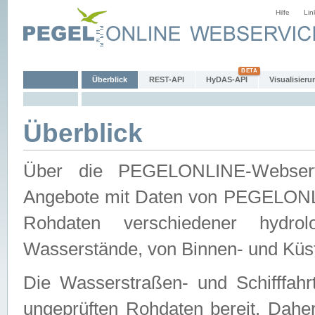
Hilfe
Lin
Überblick
REST-API
HyDAS-API
Visualisieru
Überblick
Über die PEGELONLINE-Webservic
Angebote mit Daten von PEGELONLI
Rohdaten verschiedener hydro
Wasserstände, von Binnen- und Küs
Die Wasserstraßen- und Schifffahr
ungeprüften Rohdaten bereit. Daher