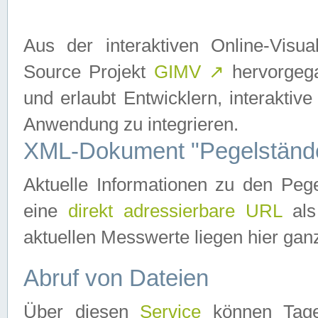
Aus der interaktiven Online-Vis
Source Projekt
GIMV
↗
hervorgega
und erlaubt Entwicklern, interaktive
Anwendung zu integrieren.
XML-Dokument "Pegelständ
Aktuelle Informationen zu den P
eine
direkt adressierbare URL
als
aktuellen Messwerte liegen hier ganz
Abruf von Dateien
Über diesen
Service
können Tages