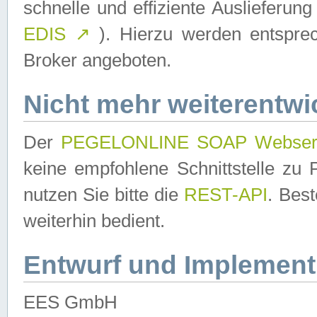
schnelle und effiziente Auslieferun
EDIS
↗
). Hierzu werden entspr
Broker angeboten.
Nicht mehr weiterentwi
Der
PEGELONLINE SOAP Webser
keine empfohlene Schnittstelle z
nutzen Sie bitte die
REST-API
. Bes
weiterhin bedient.
Entwurf und Implement
EES GmbH