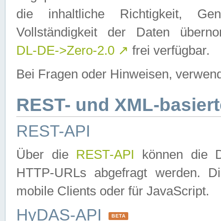
die inhaltliche Richtigkeit, Gen
Vollständigkeit der Daten über
DL-DE->Zero-2.0
↗
frei verfügbar.
Bei Fragen oder Hinweisen, verwend
REST- und XML-basiert
REST-API
Über die
REST-API
können die Da
HTTP-URLs abgefragt werden. Dies
mobile Clients oder für JavaScript.
HyDAS-API
BETA