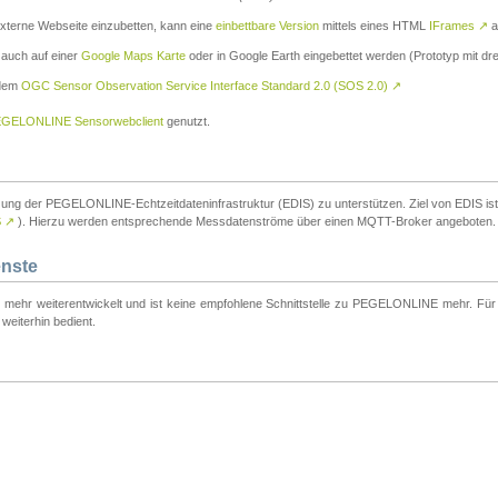
externe Webseite einzubetten, kann eine
einbettbare Version
mittels eines HTML
IFrames
↗
a
 auch auf einer
Google Maps Karte
oder in Google Earth eingebettet werden (Prototyp mit dre
 dem
OGC Sensor Observation Service Interface Standard 2.0 (SOS 2.0)
↗
GELONLINE Sensorwebclient
genutzt.
tzung der PEGELONLINE-Echtzeitdateninfrastruktur (EDIS) zu unterstützen. Ziel von EDIS ist e
S
↗
). Hierzu werden entsprechende Messdatenströme über einen MQTT-Broker angeboten.
enste
t mehr weiterentwickelt und ist keine empfohlene Schnittstelle zu PEGELONLINE mehr. Für n
weiterhin bedient.