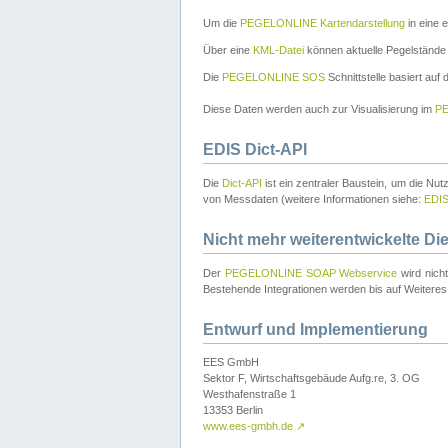
Um die
PEGELONLINE Kartendarstellung
in eine 
Über eine
KML-Datei
können aktuelle Pegelstände
Die
PEGELONLINE SOS
Schnittstelle basiert auf
Diese Daten werden auch zur Visualisierung im
PE
EDIS Dict-API
Die
Dict-API
ist ein zentraler Baustein, um die Nu
von Messdaten (weitere Informationen siehe:
EDI
Nicht mehr weiterentwickelte Di
Der
PEGELONLINE SOAP Webservice
wird nich
Bestehende Integrationen werden bis auf Weiteres 
Entwurf und Implementierung
EES GmbH
Sektor F, Wirtschaftsgebäude Aufg.re, 3. OG
Westhafenstraße 1
13353 Berlin
www.ees-gmbh.de
↗