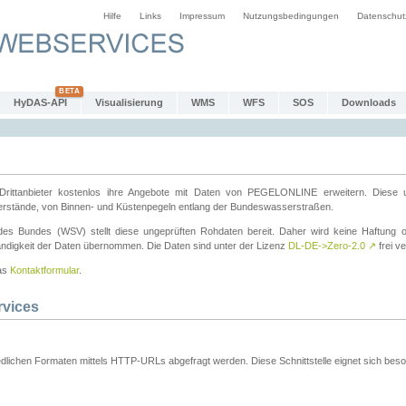
Hilfe
Links
Impressum
Nutzungsbedingungen
Datenschut
HyDAS-API
Visualisierung
WMS
WFS
SOS
Downloads
ttanbieter kostenlos ihre Angebote mit Daten von PEGELONLINE erweitern. Diese u
erstände, von Binnen- und Küstenpegeln entlang der Bundeswasserstraßen.
es Bundes (WSV) stellt diese ungeprüften Rohdaten bereit. Daher wird keine Haftung oder
ständigkeit der Daten übernommen. Die Daten sind unter der Lizenz
DL-DE->Zero-2.0
↗
frei ve
das
Kontaktformular
.
rvices
dlichen Formaten mittels HTTP-URLs abgefragt werden. Diese Schnittstelle eignet sich besond