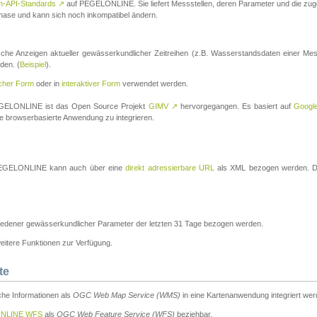
n-API-Standards
↗
auf PEGELONLINE. Sie liefert Messstellen, deren Parameter und die z
a-Phase und kann sich noch inkompatibel ändern.
che Anzeigen aktueller gewässerkundlicher Zeitreihen (z.B. Wasserstandsdaten einer Mes
den. (
Beispiel
).
scher Form
oder in
interaktiver Form
verwendet werden.
 PEGELONLINE ist das Open Source Projekt
GIMV
↗
hervorgegangen. Es basiert auf
Googl
eine browserbasierte Anwendung zu integrieren.
n PEGELONLINE kann auch über eine
direkt adressierbare URL
als XML bezogen werden. Die
edener gewässerkundlicher Parameter der letzten 31 Tage bezogen werden.
tere Funktionen zur Verfügung.
te
he Informationen als
OGC Web Map Service (WMS)
in eine Kartenanwendung integriert wer
NLINE WFS
als
OGC Web Feature Service (WFS)
beziehbar.