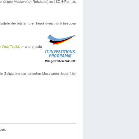
ugehörigen Messwerte (Rohdaten) im JSON-Format.
sstelle der letzten drei Tage) dynamisch bezogen
e Web Toolkit
↗
und erlaubt
 Zeitpunkte der aktuellen Messwerte liegen hier
den.