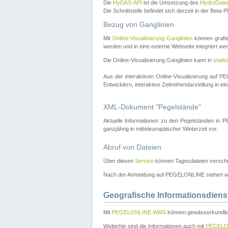
Die
HyDAS-API
ist die Umsetzung des
HydroDate
Die Schnittstelle befindet sich derzeit in der Bet
Bezug von Ganglinien
Mit
Online-Visualisierung Ganglinien
können grafis
werden und in eine externe Webseite integriert wer
Die Online-Visualisierung Ganglinien kann in
stati
Aus der interaktiven Online-Visualisierung auf
Entwicklern, interaktive Zeitreihendarstellung in 
XML-Dokument "Pegelstände"
Aktuelle Informationen zu den Pegelständen i
ganzjährig in mitteleuropäischer Winterzeit vor.
Abruf von Dateien
Über diesen
Service
können Tagesdateien verschi
Nach der Anmeldung auf PEGELONLINE stehen wei
Geografische Informationsdiens
Mit
PEGELONLINE WMS
können gewässerkundlic
Weiterhin sind die Informationen auch mit
PEGELO