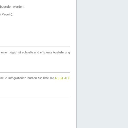
bgerufen werden.
i Pegeln).
ine möglichst schnelle und effiziente Auslieferung
eue Integrationen nutzen Sie bitte die
REST-API
.