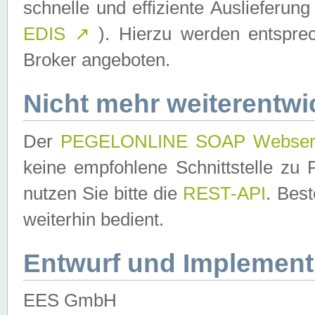
schnelle und effiziente Auslieferun
EDIS
↗
). Hierzu werden entspr
Broker angeboten.
Nicht mehr weiterentwi
Der
PEGELONLINE SOAP Webser
keine empfohlene Schnittstelle z
nutzen Sie bitte die
REST-API
. Bes
weiterhin bedient.
Entwurf und Implement
EES GmbH