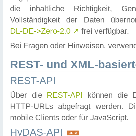
die inhaltliche Richtigkeit, Gen
Vollständigkeit der Daten über
DL-DE->Zero-2.0
↗
frei verfügbar.
Bei Fragen oder Hinweisen, verwend
REST- und XML-basiert
REST-API
Über die
REST-API
können die Da
HTTP-URLs abgefragt werden. Dies
mobile Clients oder für JavaScript.
HyDAS-API
BETA