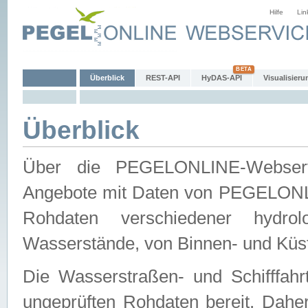
Hilfe
Lin
Überblick
REST-API
HyDAS-API
Visualisieru
Überblick
Über die PEGELONLINE-Webservic
Angebote mit Daten von PEGELONLI
Rohdaten verschiedener hydro
Wasserstände, von Binnen- und Küs
Die Wasserstraßen- und Schifffahr
ungeprüften Rohdaten bereit. Daher