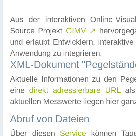
Aus der interaktiven Online-Vis
Source Projekt
GIMV
↗
hervorgega
und erlaubt Entwicklern, interaktive
Anwendung zu integrieren.
XML-Dokument "Pegelständ
Aktuelle Informationen zu den P
eine
direkt adressierbare URL
als
aktuellen Messwerte liegen hier ganz
Abruf von Dateien
Über diesen
Service
können Tages