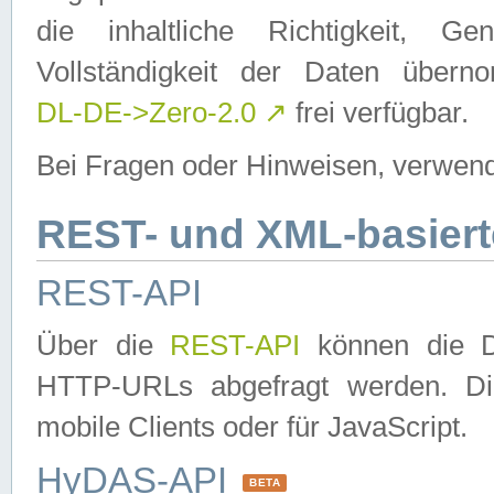
die inhaltliche Richtigkeit, Gen
Vollständigkeit der Daten über
DL-DE->Zero-2.0
↗
frei verfügbar.
Bei Fragen oder Hinweisen, verwend
REST- und XML-basiert
REST-API
Über die
REST-API
können die Da
HTTP-URLs abgefragt werden. Dies
mobile Clients oder für JavaScript.
HyDAS-API
BETA