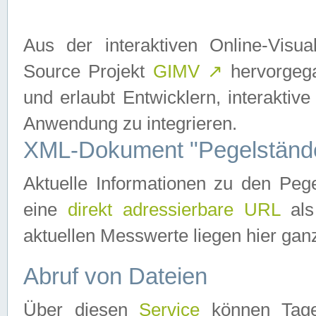
Aus der interaktiven Online-Vis
Source Projekt
GIMV
↗
hervorgega
und erlaubt Entwicklern, interaktive
Anwendung zu integrieren.
XML-Dokument "Pegelständ
Aktuelle Informationen zu den P
eine
direkt adressierbare URL
als
aktuellen Messwerte liegen hier ganz
Abruf von Dateien
Über diesen
Service
können Tages