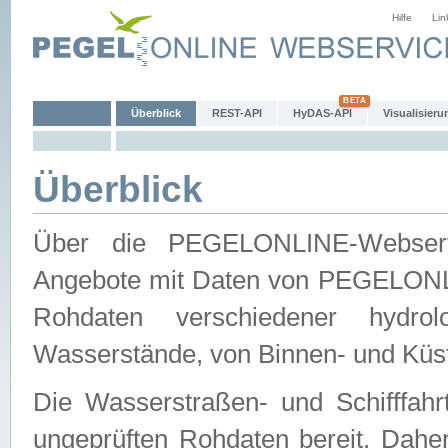
Hilfe
Lin
Überblick
REST-API
HyDAS-API
Visualisieru
Überblick
Über die PEGELONLINE-Webservic
Angebote mit Daten von PEGELONLI
Rohdaten verschiedener hydro
Wasserstände, von Binnen- und Küs
Die Wasserstraßen- und Schifffahr
ungeprüften Rohdaten bereit. Daher