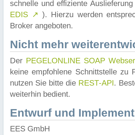
schnelle und effiziente Auslieferun
EDIS
↗
). Hierzu werden entspr
Broker angeboten.
Nicht mehr weiterentwi
Der
PEGELONLINE SOAP Webser
keine empfohlene Schnittstelle z
nutzen Sie bitte die
REST-API
. Bes
weiterhin bedient.
Entwurf und Implement
EES GmbH