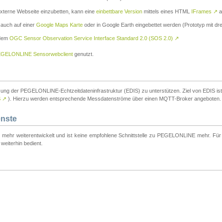
externe Webseite einzubetten, kann eine
einbettbare Version
mittels eines HTML
IFrames
↗
a
 auch auf einer
Google Maps Karte
oder in Google Earth eingebettet werden (Prototyp mit dre
 dem
OGC Sensor Observation Service Interface Standard 2.0 (SOS 2.0)
↗
GELONLINE Sensorwebclient
genutzt.
tzung der PEGELONLINE-Echtzeitdateninfrastruktur (EDIS) zu unterstützen. Ziel von EDIS ist e
S
↗
). Hierzu werden entsprechende Messdatenströme über einen MQTT-Broker angeboten.
enste
t mehr weiterentwickelt und ist keine empfohlene Schnittstelle zu PEGELONLINE mehr. Für n
weiterhin bedient.