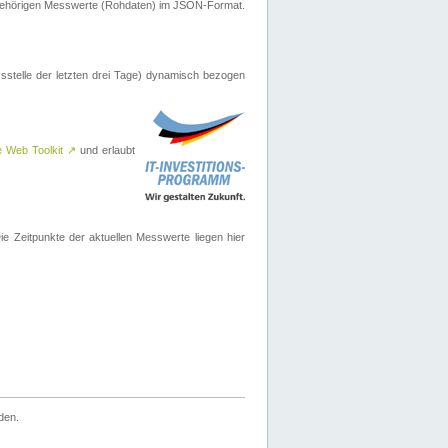
ugehörigen Messwerte (Rohdaten) im JSON-Format.
sstelle der letzten drei Tage) dynamisch bezogen
e Web Toolkit
↗
und erlaubt
 Zeitpunkte der aktuellen Messwerte liegen hier
den.