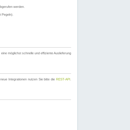
bgerufen werden.
i Pegeln).
ine möglichst schnelle und effiziente Auslieferung
eue Integrationen nutzen Sie bitte die
REST-API
.