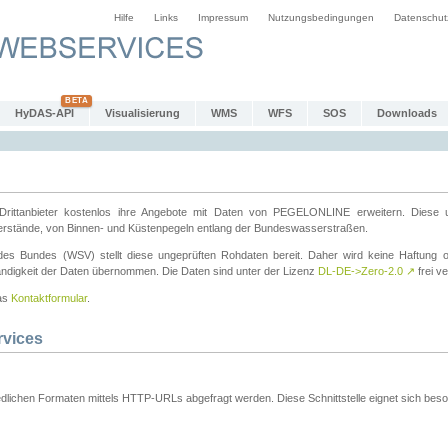
Hilfe
Links
Impressum
Nutzungsbedingungen
Datenschut
HyDAS-API
Visualisierung
WMS
WFS
SOS
Downloads
ttanbieter kostenlos ihre Angebote mit Daten von PEGELONLINE erweitern. Diese u
erstände, von Binnen- und Küstenpegeln entlang der Bundeswasserstraßen.
es Bundes (WSV) stellt diese ungeprüften Rohdaten bereit. Daher wird keine Haftung oder
ständigkeit der Daten übernommen. Die Daten sind unter der Lizenz
DL-DE->Zero-2.0
↗
frei ve
das
Kontaktformular
.
rvices
dlichen Formaten mittels HTTP-URLs abgefragt werden. Diese Schnittstelle eignet sich besond