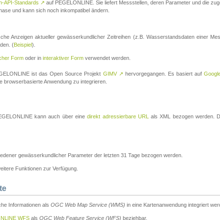
n-API-Standards
↗
auf PEGELONLINE. Sie liefert Messstellen, deren Parameter und die z
a-Phase und kann sich noch inkompatibel ändern.
che Anzeigen aktueller gewässerkundlicher Zeitreihen (z.B. Wasserstandsdaten einer Mes
den. (
Beispiel
).
scher Form
oder in
interaktiver Form
verwendet werden.
 PEGELONLINE ist das Open Source Projekt
GIMV
↗
hervorgegangen. Es basiert auf
Googl
eine browserbasierte Anwendung zu integrieren.
n PEGELONLINE kann auch über eine
direkt adressierbare URL
als XML bezogen werden. Die
edener gewässerkundlicher Parameter der letzten 31 Tage bezogen werden.
tere Funktionen zur Verfügung.
te
he Informationen als
OGC Web Map Service (WMS)
in eine Kartenanwendung integriert wer
NLINE WFS
als
OGC Web Feature Service (WFS)
beziehbar.