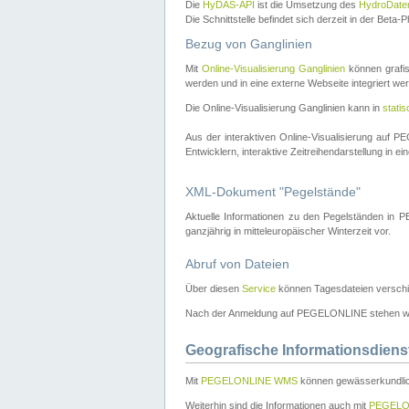
Die
HyDAS-API
ist die Umsetzung des
HydroDate
Die Schnittstelle befindet sich derzeit in der Bet
Bezug von Ganglinien
Mit
Online-Visualisierung Ganglinien
können grafis
werden und in eine externe Webseite integriert wer
Die Online-Visualisierung Ganglinien kann in
stati
Aus der interaktiven Online-Visualisierung auf
Entwicklern, interaktive Zeitreihendarstellung in 
XML-Dokument "Pegelstände"
Aktuelle Informationen zu den Pegelständen i
ganzjährig in mitteleuropäischer Winterzeit vor.
Abruf von Dateien
Über diesen
Service
können Tagesdateien verschi
Nach der Anmeldung auf PEGELONLINE stehen wei
Geografische Informationsdiens
Mit
PEGELONLINE WMS
können gewässerkundlic
Weiterhin sind die Informationen auch mit
PEGELO