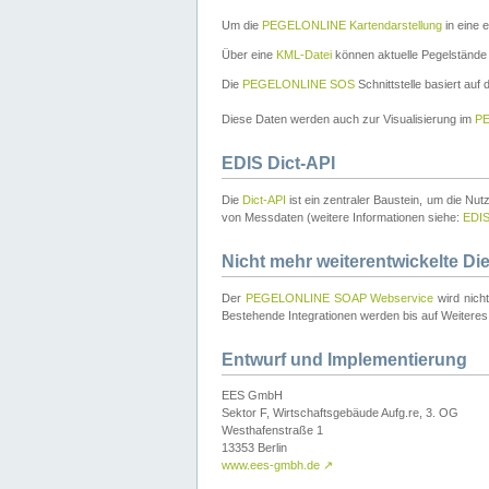
Um die
PEGELONLINE Kartendarstellung
in eine 
Über eine
KML-Datei
können aktuelle Pegelstände
Die
PEGELONLINE SOS
Schnittstelle basiert auf
Diese Daten werden auch zur Visualisierung im
PE
EDIS Dict-API
Die
Dict-API
ist ein zentraler Baustein, um die Nu
von Messdaten (weitere Informationen siehe:
EDI
Nicht mehr weiterentwickelte Di
Der
PEGELONLINE SOAP Webservice
wird nich
Bestehende Integrationen werden bis auf Weiteres 
Entwurf und Implementierung
EES GmbH
Sektor F, Wirtschaftsgebäude Aufg.re, 3. OG
Westhafenstraße 1
13353 Berlin
www.ees-gmbh.de
↗