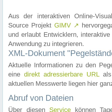
Aus der interaktiven Online-Vis
Source Projekt
GIMV
↗
hervorgega
und erlaubt Entwicklern, interaktive
Anwendung zu integrieren.
XML-Dokument "Pegelständ
Aktuelle Informationen zu den P
eine
direkt adressierbare URL
als
aktuellen Messwerte liegen hier ganz
Abruf von Dateien
Über diesen
Service
können Tages