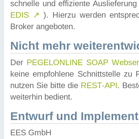
schnelle und effiziente Auslieferun
EDIS
↗
). Hierzu werden entspr
Broker angeboten.
Nicht mehr weiterentwi
Der
PEGELONLINE SOAP Webser
keine empfohlene Schnittstelle z
nutzen Sie bitte die
REST-API
. Bes
weiterhin bedient.
Entwurf und Implement
EES GmbH