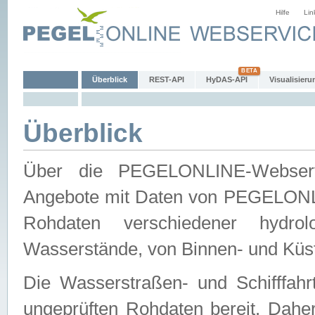
Hilfe
Lin
Überblick
REST-API
HyDAS-API
Visualisieru
Überblick
Über die PEGELONLINE-Webservic
Angebote mit Daten von PEGELONLI
Rohdaten verschiedener hydro
Wasserstände, von Binnen- und Küs
Die Wasserstraßen- und Schifffahr
ungeprüften Rohdaten bereit. Daher