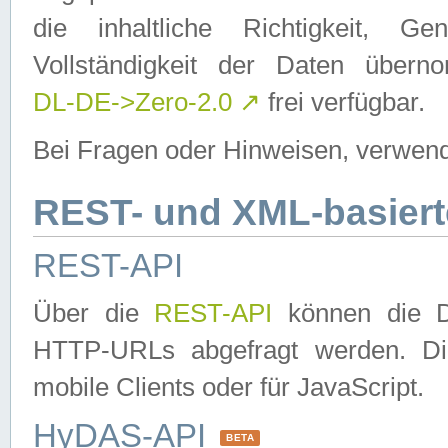
die inhaltliche Richtigkeit, Gen
Vollständigkeit der Daten über
DL-DE->Zero-2.0
↗
frei verfügbar.
Bei Fragen oder Hinweisen, verwend
REST- und XML-basiert
REST-API
Über die
REST-API
können die Da
HTTP-URLs abgefragt werden. Dies
mobile Clients oder für JavaScript.
HyDAS-API
BETA