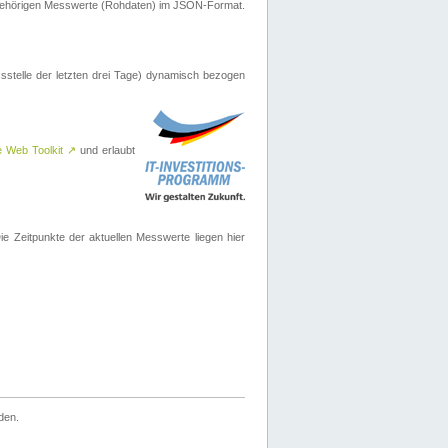
ugehörigen Messwerte (Rohdaten) im JSON-Format.
sstelle der letzten drei Tage) dynamisch bezogen
e Web Toolkit
↗
und erlaubt
 Zeitpunkte der aktuellen Messwerte liegen hier
den.