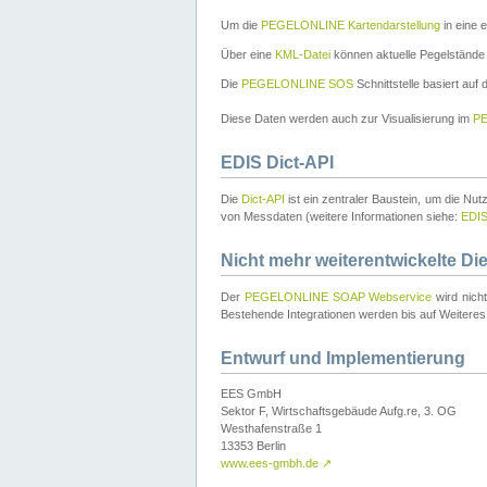
Um die
PEGELONLINE Kartendarstellung
in eine 
Über eine
KML-Datei
können aktuelle Pegelstände
Die
PEGELONLINE SOS
Schnittstelle basiert auf
Diese Daten werden auch zur Visualisierung im
PE
EDIS Dict-API
Die
Dict-API
ist ein zentraler Baustein, um die Nu
von Messdaten (weitere Informationen siehe:
EDI
Nicht mehr weiterentwickelte Di
Der
PEGELONLINE SOAP Webservice
wird nich
Bestehende Integrationen werden bis auf Weiteres 
Entwurf und Implementierung
EES GmbH
Sektor F, Wirtschaftsgebäude Aufg.re, 3. OG
Westhafenstraße 1
13353 Berlin
www.ees-gmbh.de
↗