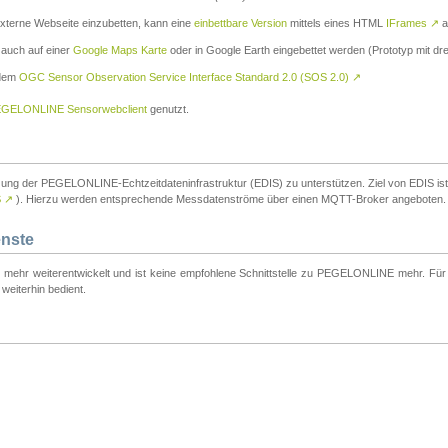
externe Webseite einzubetten, kann eine
einbettbare Version
mittels eines HTML
IFrames
↗
a
 auch auf einer
Google Maps Karte
oder in Google Earth eingebettet werden (Prototyp mit dre
 dem
OGC Sensor Observation Service Interface Standard 2.0 (SOS 2.0)
↗
GELONLINE Sensorwebclient
genutzt.
tzung der PEGELONLINE-Echtzeitdateninfrastruktur (EDIS) zu unterstützen. Ziel von EDIS ist e
S
↗
). Hierzu werden entsprechende Messdatenströme über einen MQTT-Broker angeboten.
enste
t mehr weiterentwickelt und ist keine empfohlene Schnittstelle zu PEGELONLINE mehr. Für n
weiterhin bedient.