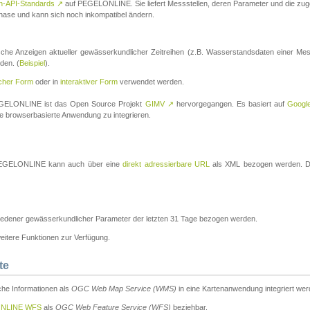
n-API-Standards
↗
auf PEGELONLINE. Sie liefert Messstellen, deren Parameter und die z
a-Phase und kann sich noch inkompatibel ändern.
che Anzeigen aktueller gewässerkundlicher Zeitreihen (z.B. Wasserstandsdaten einer Mes
den. (
Beispiel
).
scher Form
oder in
interaktiver Form
verwendet werden.
 PEGELONLINE ist das Open Source Projekt
GIMV
↗
hervorgegangen. Es basiert auf
Googl
eine browserbasierte Anwendung zu integrieren.
n PEGELONLINE kann auch über eine
direkt adressierbare URL
als XML bezogen werden. Die
edener gewässerkundlicher Parameter der letzten 31 Tage bezogen werden.
tere Funktionen zur Verfügung.
te
he Informationen als
OGC Web Map Service (WMS)
in eine Kartenanwendung integriert wer
NLINE WFS
als
OGC Web Feature Service (WFS)
beziehbar.