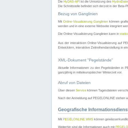
Die
HyDAS-API
ist die Umsetzung des
HydroDate
Die Schnittstelle befindet sich derzeit in der Bet
Bezug von Ganglinien
Mit
Online-Visualisierung Ganglinien
können grafis
werden und in eine externe Webseite integriert wer
Die Online-Visualisierung Ganglinien kann in
stati
Aus der interaktiven Online-Visualisierung auf
Entwicklern, interaktive Zeitreihendarstellung in 
XML-Dokument "Pegelstände"
Aktuelle Informationen zu den Pegelständen i
ganzjährig in mitteleuropäischer Winterzeit vor.
Abruf von Dateien
Über diesen
Service
können Tagesdateien verschi
Nach der Anmeldung auf PEGELONLINE stehen wei
Geografische Informationsdiens
Mit
PEGELONLINE WMS
können gewässerkundlic
Weiterhin sind die Informationen auch mit
PEGELO