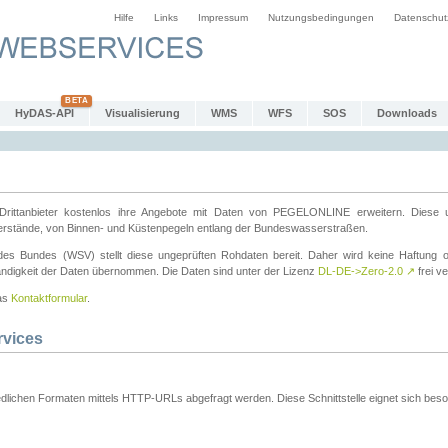
Hilfe
Links
Impressum
Nutzungsbedingungen
Datenschut
HyDAS-API
Visualisierung
WMS
WFS
SOS
Downloads
ttanbieter kostenlos ihre Angebote mit Daten von PEGELONLINE erweitern. Diese u
erstände, von Binnen- und Küstenpegeln entlang der Bundeswasserstraßen.
es Bundes (WSV) stellt diese ungeprüften Rohdaten bereit. Daher wird keine Haftung oder
ständigkeit der Daten übernommen. Die Daten sind unter der Lizenz
DL-DE->Zero-2.0
↗
frei ve
das
Kontaktformular
.
rvices
dlichen Formaten mittels HTTP-URLs abgefragt werden. Diese Schnittstelle eignet sich besond