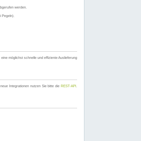
bgerufen werden.
i Pegeln).
ine möglichst schnelle und effiziente Auslieferung
eue Integrationen nutzen Sie bitte die
REST-API
.