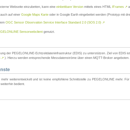
externe Webseite einzubetten, kann eine
einbettbare Version
mittels eines HTML
IFrames
↗
a
 auch auf einer
Google Maps Karte
oder in Google Earth eingebettet werden (Prototyp mit dre
 dem
OGC Sensor Observation Service Interface Standard 2.0 (SOS 2.0)
↗
GELONLINE Sensorwebclient
genutzt.
tzung der PEGELONLINE-Echtzeitdateninfrastruktur (EDIS) zu unterstützen. Ziel von EDIS ist e
S
↗
). Hierzu werden entsprechende Messdatenströme über einen MQTT-Broker angeboten.
enste
t mehr weiterentwickelt und ist keine empfohlene Schnittstelle zu PEGELONLINE mehr. Für n
weiterhin bedient.