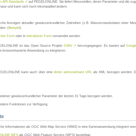
n-API-Standards
↗
auf PEGELONLINE. Sie liefert Messstellen, deren Parameter und die z
a-Phase und kann sich noch inkompatibel ändern.
che Anzeigen aktueller gewässerkundlicher Zeitreihen (z.B. Wasserstandsdaten einer Mes
den. (
Beispiel
).
scher Form
oder in
interaktiver Form
verwendet werden.
 PEGELONLINE ist das Open Source Projekt
GIMV
↗
hervorgegangen. Es basiert auf
Googl
eine browserbasierte Anwendung zu integrieren.
n PEGELONLINE kann auch über eine
direkt adressierbare URL
als XML bezogen werden. Die
edener gewässerkundlicher Parameter der letzten 31 Tage bezogen werden.
tere Funktionen zur Verfügung.
te
he Informationen als
OGC Web Map Service (WMS)
in eine Kartenanwendung integriert wer
NLINE WFS
als
OGC Web Feature Service (WFS)
beziehbar.