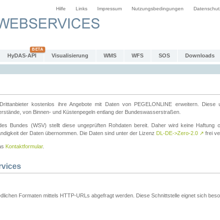
Hilfe
Links
Impressum
Nutzungsbedingungen
Datenschut
HyDAS-API
Visualisierung
WMS
WFS
SOS
Downloads
ttanbieter kostenlos ihre Angebote mit Daten von PEGELONLINE erweitern. Diese u
erstände, von Binnen- und Küstenpegeln entlang der Bundeswasserstraßen.
es Bundes (WSV) stellt diese ungeprüften Rohdaten bereit. Daher wird keine Haftung oder
ständigkeit der Daten übernommen. Die Daten sind unter der Lizenz
DL-DE->Zero-2.0
↗
frei ve
das
Kontaktformular
.
rvices
dlichen Formaten mittels HTTP-URLs abgefragt werden. Diese Schnittstelle eignet sich besond