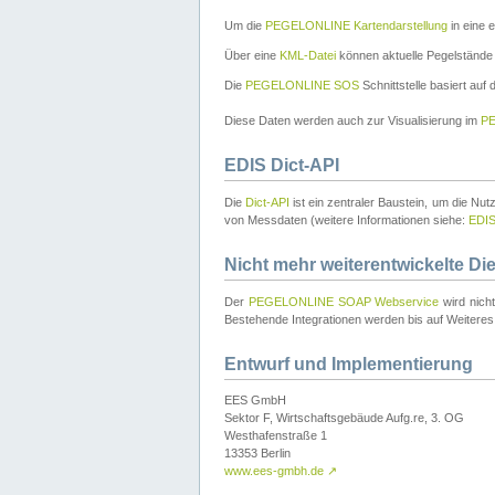
Um die
PEGELONLINE Kartendarstellung
in eine 
Über eine
KML-Datei
können aktuelle Pegelstände
Die
PEGELONLINE SOS
Schnittstelle basiert auf
Diese Daten werden auch zur Visualisierung im
PE
EDIS Dict-API
Die
Dict-API
ist ein zentraler Baustein, um die Nu
von Messdaten (weitere Informationen siehe:
EDI
Nicht mehr weiterentwickelte Di
Der
PEGELONLINE SOAP Webservice
wird nich
Bestehende Integrationen werden bis auf Weiteres 
Entwurf und Implementierung
EES GmbH
Sektor F, Wirtschaftsgebäude Aufg.re, 3. OG
Westhafenstraße 1
13353 Berlin
www.ees-gmbh.de
↗