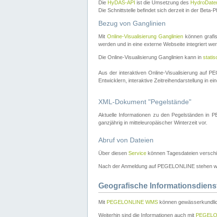
Die
HyDAS-API
ist die Umsetzung des
HydroDate
Die Schnittstelle befindet sich derzeit in der Bet
Bezug von Ganglinien
Mit
Online-Visualisierung Ganglinien
können grafis
werden und in eine externe Webseite integriert wer
Die Online-Visualisierung Ganglinien kann in
stati
Aus der interaktiven Online-Visualisierung auf
Entwicklern, interaktive Zeitreihendarstellung in 
XML-Dokument "Pegelstände"
Aktuelle Informationen zu den Pegelständen i
ganzjährig in mitteleuropäischer Winterzeit vor.
Abruf von Dateien
Über diesen
Service
können Tagesdateien verschi
Nach der Anmeldung auf PEGELONLINE stehen wei
Geografische Informationsdiens
Mit
PEGELONLINE WMS
können gewässerkundlic
Weiterhin sind die Informationen auch mit
PEGELO