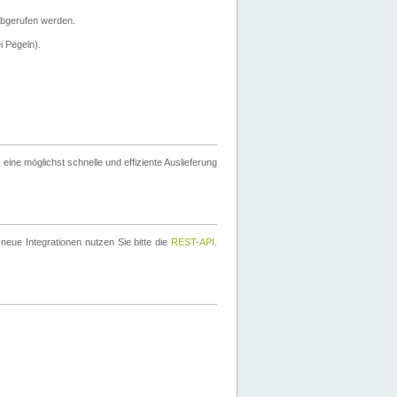
bgerufen werden.
i Pegeln).
ine möglichst schnelle und effiziente Auslieferung
eue Integrationen nutzen Sie bitte die
REST-API
.