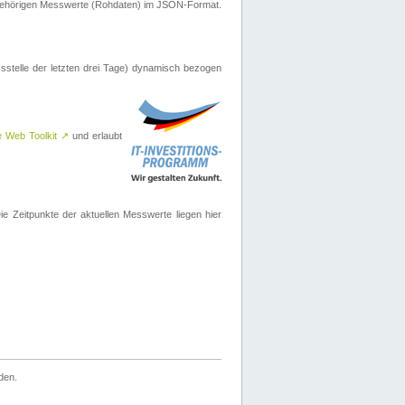
ugehörigen Messwerte (Rohdaten) im JSON-Format.
sstelle der letzten drei Tage) dynamisch bezogen
e Web Toolkit
↗
und erlaubt
 Zeitpunkte der aktuellen Messwerte liegen hier
den.