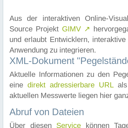
Aus der interaktiven Online-Vis
Source Projekt
GIMV
↗
hervorgega
und erlaubt Entwicklern, interaktive
Anwendung zu integrieren.
XML-Dokument "Pegelständ
Aktuelle Informationen zu den P
eine
direkt adressierbare URL
als
aktuellen Messwerte liegen hier ganz
Abruf von Dateien
Über diesen
Service
können Tages