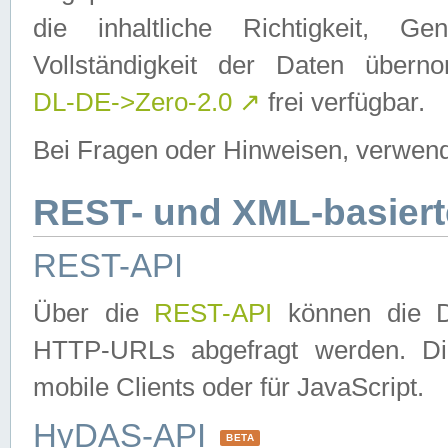
die inhaltliche Richtigkeit, Gen
Vollständigkeit der Daten über
DL-DE->Zero-2.0
↗
frei verfügbar.
Bei Fragen oder Hinweisen, verwend
REST- und XML-basiert
REST-API
Über die
REST-API
können die Da
HTTP-URLs abgefragt werden. Dies
mobile Clients oder für JavaScript.
HyDAS-API
BETA