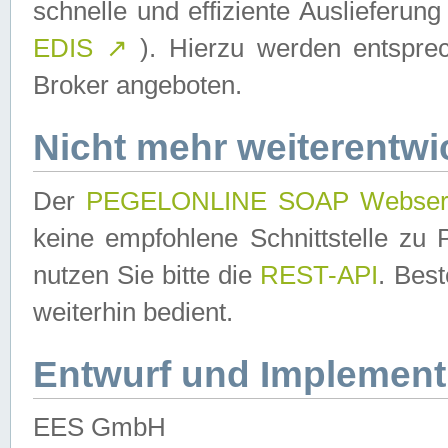
schnelle und effiziente Auslieferun
EDIS
↗
). Hierzu werden entspr
Broker angeboten.
Nicht mehr weiterentwi
Der
PEGELONLINE SOAP Webser
keine empfohlene Schnittstelle z
nutzen Sie bitte die
REST-API
. Bes
weiterhin bedient.
Entwurf und Implement
EES GmbH