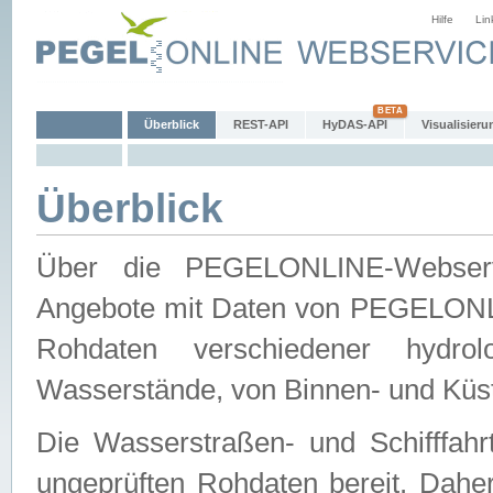
Hilfe
Lin
Überblick
REST-API
HyDAS-API
Visualisieru
Überblick
Über die PEGELONLINE-Webservic
Angebote mit Daten von PEGELONLI
Rohdaten verschiedener hydro
Wasserstände, von Binnen- und Küs
Die Wasserstraßen- und Schifffahr
ungeprüften Rohdaten bereit. Daher