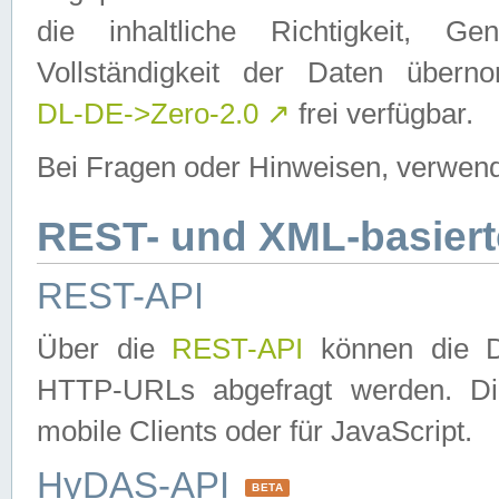
die inhaltliche Richtigkeit, Gen
Vollständigkeit der Daten über
DL-DE->Zero-2.0
↗
frei verfügbar.
Bei Fragen oder Hinweisen, verwend
REST- und XML-basiert
REST-API
Über die
REST-API
können die Da
HTTP-URLs abgefragt werden. Dies
mobile Clients oder für JavaScript.
HyDAS-API
BETA