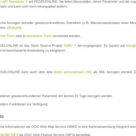
n-API-Standards
↗
auf PEGELONLINE. Sie liefert Messstellen, deren Parameter und die z
a-Phase und kann sich noch inkompatibel ändern.
che Anzeigen aktueller gewässerkundlicher Zeitreihen (z.B. Wasserstandsdaten einer Mes
den. (
Beispiel
).
scher Form
oder in
interaktiver Form
verwendet werden.
 PEGELONLINE ist das Open Source Projekt
GIMV
↗
hervorgegangen. Es basiert auf
Googl
eine browserbasierte Anwendung zu integrieren.
n PEGELONLINE kann auch über eine
direkt adressierbare URL
als XML bezogen werden. Die
edener gewässerkundlicher Parameter der letzten 31 Tage bezogen werden.
tere Funktionen zur Verfügung.
te
he Informationen als
OGC Web Map Service (WMS)
in eine Kartenanwendung integriert wer
NLINE WFS
als
OGC Web Feature Service (WFS)
beziehbar.