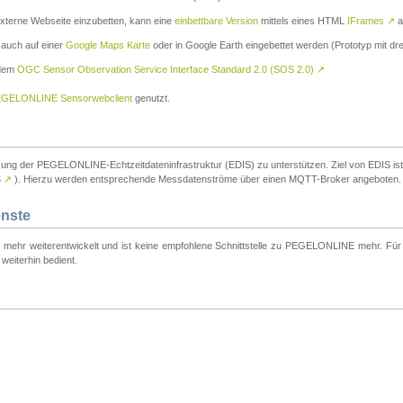
externe Webseite einzubetten, kann eine
einbettbare Version
mittels eines HTML
IFrames
↗
a
 auch auf einer
Google Maps Karte
oder in Google Earth eingebettet werden (Prototyp mit dre
 dem
OGC Sensor Observation Service Interface Standard 2.0 (SOS 2.0)
↗
GELONLINE Sensorwebclient
genutzt.
tzung der PEGELONLINE-Echtzeitdateninfrastruktur (EDIS) zu unterstützen. Ziel von EDIS ist e
S
↗
). Hierzu werden entsprechende Messdatenströme über einen MQTT-Broker angeboten.
enste
t mehr weiterentwickelt und ist keine empfohlene Schnittstelle zu PEGELONLINE mehr. Für n
weiterhin bedient.