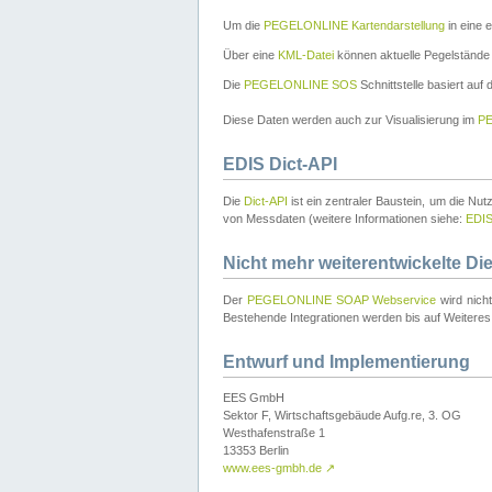
Um die
PEGELONLINE Kartendarstellung
in eine 
Über eine
KML-Datei
können aktuelle Pegelstände
Die
PEGELONLINE SOS
Schnittstelle basiert auf
Diese Daten werden auch zur Visualisierung im
PE
EDIS Dict-API
Die
Dict-API
ist ein zentraler Baustein, um die Nu
von Messdaten (weitere Informationen siehe:
EDI
Nicht mehr weiterentwickelte Di
Der
PEGELONLINE SOAP Webservice
wird nich
Bestehende Integrationen werden bis auf Weiteres 
Entwurf und Implementierung
EES GmbH
Sektor F, Wirtschaftsgebäude Aufg.re, 3. OG
Westhafenstraße 1
13353 Berlin
www.ees-gmbh.de
↗