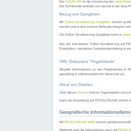
Die
HyDAS-API
ist die Umsetzung des
HydroDate
Die Schnittstelle befindet sich derzeit in der Bet
Bezug von Ganglinien
Mit
Online-Visualisierung Ganglinien
können grafis
werden und in eine externe Webseite integriert wer
Die Online-Visualisierung Ganglinien kann in
stati
Aus der interaktiven Online-Visualisierung auf
Entwicklern, interaktive Zeitreihendarstellung in 
XML-Dokument "Pegelstände"
Aktuelle Informationen zu den Pegelständen i
ganzjährig in mitteleuropäischer Winterzeit vor.
Abruf von Dateien
Über diesen
Service
können Tagesdateien verschi
Nach der Anmeldung auf PEGELONLINE stehen wei
Geografische Informationsdiens
Mit
PEGELONLINE WMS
können gewässerkundlic
Weiterhin sind die Informationen auch mit
PEGELO