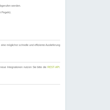
bgerufen werden.
i Pegeln).
ine möglichst schnelle und effiziente Auslieferung
eue Integrationen nutzen Sie bitte die
REST-API
.