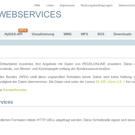
Hilfe
Links
Impressum
Nutzungsbedingungen
Datenschut
HyDAS-API
Visualisierung
WMS
WFS
SOS
Downloads
ttanbieter kostenlos ihre Angebote mit Daten von PEGELONLINE erweitern. Diese u
erstände, von Binnen- und Küstenpegeln entlang der Bundeswasserstraßen.
es Bundes (WSV) stellt diese ungeprüften Rohdaten bereit. Daher wird keine Haftung oder
ständigkeit der Daten übernommen. Die Daten sind unter der Lizenz
DL-DE->Zero-2.0
↗
frei ve
das
Kontaktformular
.
rvices
dlichen Formaten mittels HTTP-URLs abgefragt werden. Diese Schnittstelle eignet sich besond