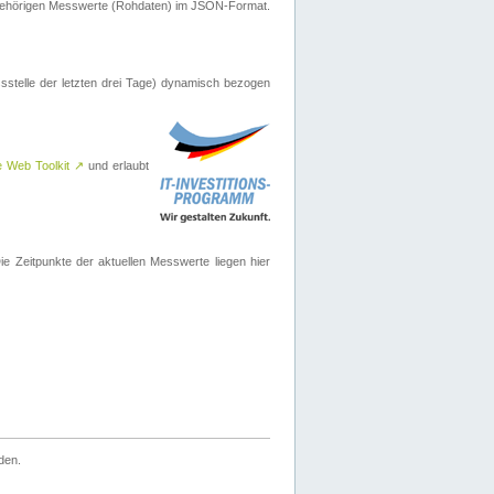
ugehörigen Messwerte (Rohdaten) im JSON-Format.
sstelle der letzten drei Tage) dynamisch bezogen
e Web Toolkit
↗
und erlaubt
 Zeitpunkte der aktuellen Messwerte liegen hier
den.