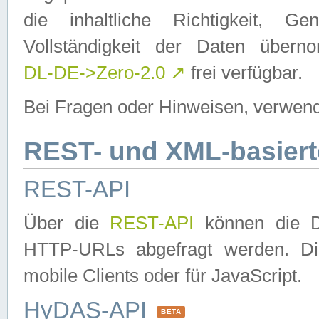
die inhaltliche Richtigkeit, Gen
Vollständigkeit der Daten über
DL-DE->Zero-2.0
↗
frei verfügbar.
Bei Fragen oder Hinweisen, verwend
REST- und XML-basiert
REST-API
Über die
REST-API
können die Da
HTTP-URLs abgefragt werden. Dies
mobile Clients oder für JavaScript.
HyDAS-API
BETA