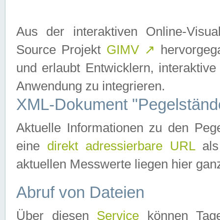
Aus der interaktiven Online-Vis
Source Projekt
GIMV
↗
hervorgega
und erlaubt Entwicklern, interaktive
Anwendung zu integrieren.
XML-Dokument "Pegelständ
Aktuelle Informationen zu den P
eine
direkt adressierbare URL
als
aktuellen Messwerte liegen hier ganz
Abruf von Dateien
Über diesen
Service
können Tages