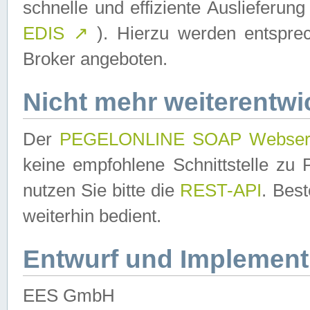
schnelle und effiziente Auslieferun
EDIS
↗
). Hierzu werden entspr
Broker angeboten.
Nicht mehr weiterentwi
Der
PEGELONLINE SOAP Webser
keine empfohlene Schnittstelle z
nutzen Sie bitte die
REST-API
. Bes
weiterhin bedient.
Entwurf und Implement
EES GmbH