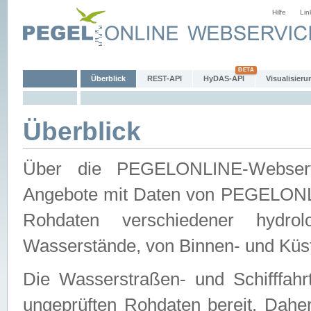
Hilfe
Lin
Überblick
REST-API
HyDAS-API
Visualisieru
Überblick
Über die PEGELONLINE-Webservic
Angebote mit Daten von PEGELONLI
Rohdaten verschiedener hydro
Wasserstände, von Binnen- und Küs
Die Wasserstraßen- und Schifffahr
ungeprüften Rohdaten bereit. Daher