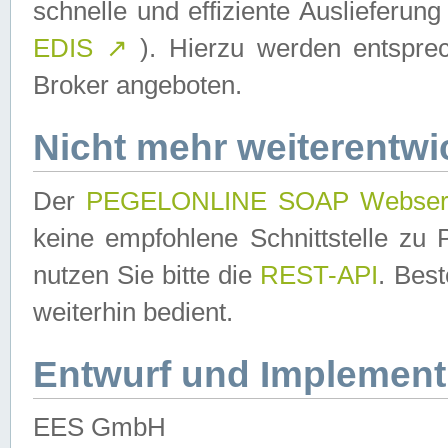
schnelle und effiziente Auslieferun
EDIS
↗
). Hierzu werden entspr
Broker angeboten.
Nicht mehr weiterentwi
Der
PEGELONLINE SOAP Webser
keine empfohlene Schnittstelle z
nutzen Sie bitte die
REST-API
. Bes
weiterhin bedient.
Entwurf und Implement
EES GmbH