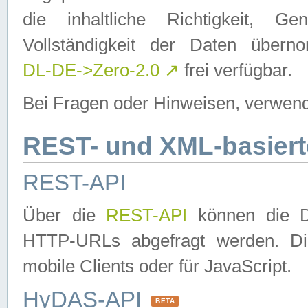
die inhaltliche Richtigkeit, Gen
Vollständigkeit der Daten über
DL-DE->Zero-2.0
↗
frei verfügbar.
Bei Fragen oder Hinweisen, verwend
REST- und XML-basiert
REST-API
Über die
REST-API
können die Da
HTTP-URLs abgefragt werden. Dies
mobile Clients oder für JavaScript.
HyDAS-API
BETA