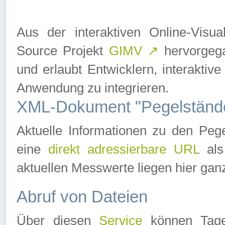
Aus der interaktiven Online-Vis
Source Projekt
GIMV
↗
hervorgega
und erlaubt Entwicklern, interaktive
Anwendung zu integrieren.
XML-Dokument "Pegelständ
Aktuelle Informationen zu den P
eine
direkt adressierbare URL
als
aktuellen Messwerte liegen hier ganz
Abruf von Dateien
Über diesen
Service
können Tages