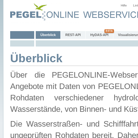
Hilfe
Lin
Überblick
REST-API
HyDAS-API
Visualisieru
Überblick
Über die PEGELONLINE-Webservic
Angebote mit Daten von PEGELONLI
Rohdaten verschiedener hydro
Wasserstände, von Binnen- und Küs
Die Wasserstraßen- und Schifffahr
ungeprüften Rohdaten bereit. Daher