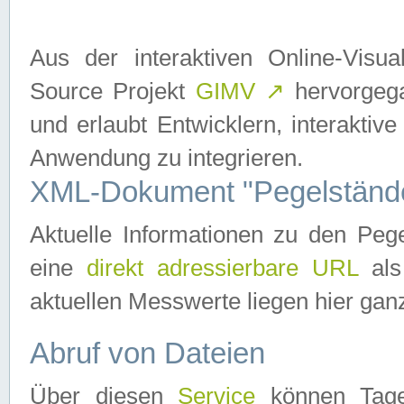
Aus der interaktiven Online-Vis
Source Projekt
GIMV
↗
hervorgega
und erlaubt Entwicklern, interaktive
Anwendung zu integrieren.
XML-Dokument "Pegelständ
Aktuelle Informationen zu den P
eine
direkt adressierbare URL
als
aktuellen Messwerte liegen hier ganz
Abruf von Dateien
Über diesen
Service
können Tages