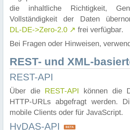
die inhaltliche Richtigkeit, Gen
Vollständigkeit der Daten über
DL-DE->Zero-2.0
↗
frei verfügbar.
Bei Fragen oder Hinweisen, verwend
REST- und XML-basiert
REST-API
Über die
REST-API
können die Da
HTTP-URLs abgefragt werden. Dies
mobile Clients oder für JavaScript.
HyDAS-API
BETA