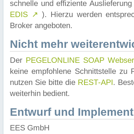
schnelle und effiziente Auslieferun
EDIS
↗
). Hierzu werden entspr
Broker angeboten.
Nicht mehr weiterentwi
Der
PEGELONLINE SOAP Webser
keine empfohlene Schnittstelle z
nutzen Sie bitte die
REST-API
. Bes
weiterhin bedient.
Entwurf und Implement
EES GmbH