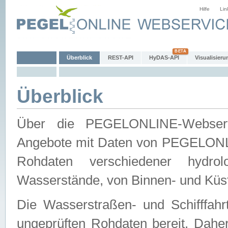
Hilfe
Lin
Überblick
REST-API
HyDAS-API
Visualisieru
Überblick
Über die PEGELONLINE-Webservic
Angebote mit Daten von PEGELONLI
Rohdaten verschiedener hydro
Wasserstände, von Binnen- und Küs
Die Wasserstraßen- und Schifffahr
ungeprüften Rohdaten bereit. Daher