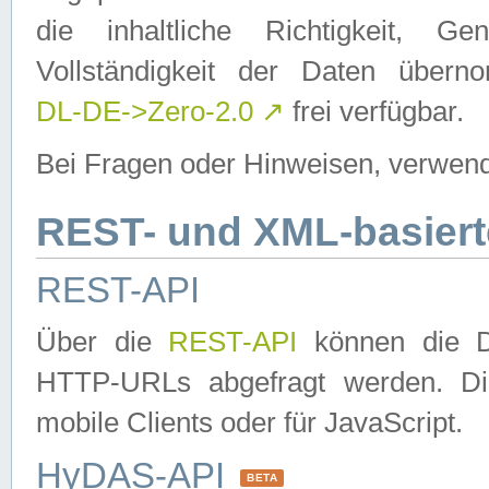
die inhaltliche Richtigkeit, Gen
Vollständigkeit der Daten über
DL-DE->Zero-2.0
↗
frei verfügbar.
Bei Fragen oder Hinweisen, verwend
REST- und XML-basiert
REST-API
Über die
REST-API
können die Da
HTTP-URLs abgefragt werden. Dies
mobile Clients oder für JavaScript.
HyDAS-API
BETA