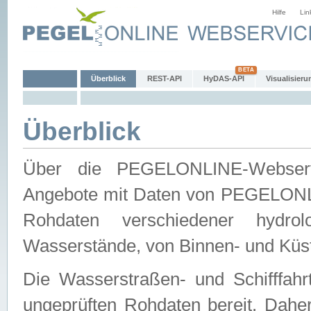
Hilfe
Lin
Überblick
REST-API
HyDAS-API
Visualisieru
Überblick
Über die PEGELONLINE-Webservic
Angebote mit Daten von PEGELONLI
Rohdaten verschiedener hydro
Wasserstände, von Binnen- und Küs
Die Wasserstraßen- und Schifffahr
ungeprüften Rohdaten bereit. Daher