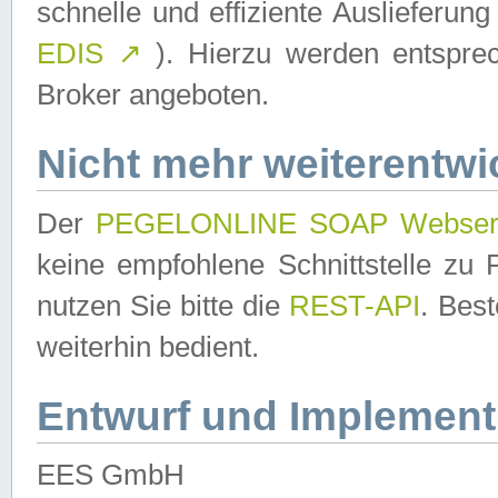
schnelle und effiziente Auslieferun
EDIS
↗
). Hierzu werden entspr
Broker angeboten.
Nicht mehr weiterentwi
Der
PEGELONLINE SOAP Webser
keine empfohlene Schnittstelle z
nutzen Sie bitte die
REST-API
. Bes
weiterhin bedient.
Entwurf und Implement
EES GmbH