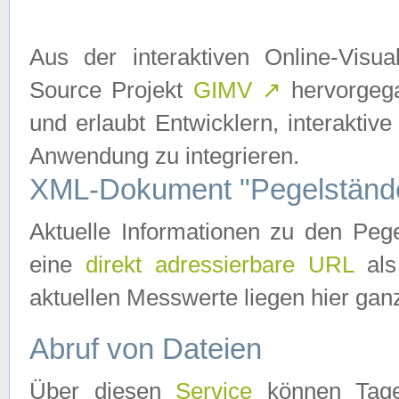
Aus der interaktiven Online-Vis
Source Projekt
GIMV
↗
hervorgega
und erlaubt Entwicklern, interaktive
Anwendung zu integrieren.
XML-Dokument "Pegelständ
Aktuelle Informationen zu den P
eine
direkt adressierbare URL
als
aktuellen Messwerte liegen hier ganz
Abruf von Dateien
Über diesen
Service
können Tages