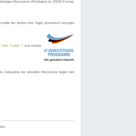
ugehörigen Messwerte (Rohdaten) im JSON-Format.
sstelle der letzten drei Tage) dynamisch bezogen
e Web Toolkit
↗
und erlaubt
 Zeitpunkte der aktuellen Messwerte liegen hier
den.