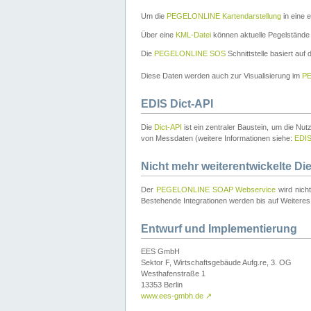
Um die
PEGELONLINE Kartendarstellung
in eine 
Über eine
KML-Datei
können aktuelle Pegelstände
Die
PEGELONLINE SOS
Schnittstelle basiert auf
Diese Daten werden auch zur Visualisierung im
PE
EDIS Dict-API
Die
Dict-API
ist ein zentraler Baustein, um die Nu
von Messdaten (weitere Informationen siehe:
EDI
Nicht mehr weiterentwickelte Di
Der
PEGELONLINE SOAP Webservice
wird nich
Bestehende Integrationen werden bis auf Weiteres 
Entwurf und Implementierung
EES GmbH
Sektor F, Wirtschaftsgebäude Aufg.re, 3. OG
Westhafenstraße 1
13353 Berlin
www.ees-gmbh.de
↗