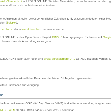
n-API-Standards
↗
auf PEGELONLINE. Sie liefert Messstellen, deren Parameter und die z
a-Phase und kann sich noch inkompatibel ändern.
che Anzeigen aktueller gewässerkundlicher Zeitreihen (z.B. Wasserstandsdaten einer Mes
den. (
Beispiel
).
scher Form
oder in
interaktiver Form
verwendet werden.
 PEGELONLINE ist das Open Source Projekt
GIMV
↗
hervorgegangen. Es basiert auf
Googl
eine browserbasierte Anwendung zu integrieren.
n PEGELONLINE kann auch über eine
direkt adressierbare URL
als XML bezogen werden. Die
edener gewässerkundlicher Parameter der letzten 31 Tage bezogen werden.
tere Funktionen zur Verfügung.
te
he Informationen als
OGC Web Map Service (WMS)
in eine Kartenanwendung integriert wer
NLINE WFS
als
OGC Web Feature Service (WFS)
beziehbar.