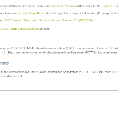
externe Webseite einzubetten, kann eine
einbettbare Version
mittels eines HTML
IFrames
↗
a
 auch auf einer
Google Maps Karte
oder in Google Earth eingebettet werden (Prototyp mit dre
 dem
OGC Sensor Observation Service Interface Standard 2.0 (SOS 2.0)
↗
GELONLINE Sensorwebclient
genutzt.
tzung der PEGELONLINE-Echtzeitdateninfrastruktur (EDIS) zu unterstützen. Ziel von EDIS ist e
S
↗
). Hierzu werden entsprechende Messdatenströme über einen MQTT-Broker angeboten.
enste
t mehr weiterentwickelt und ist keine empfohlene Schnittstelle zu PEGELONLINE mehr. Für n
weiterhin bedient.