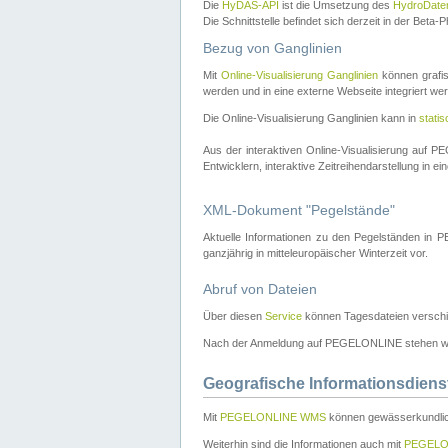
Die
HyDAS-API
ist die Umsetzung des
HydroDate
Die Schnittstelle befindet sich derzeit in der Bet
Bezug von Ganglinien
Mit
Online-Visualisierung Ganglinien
können grafis
werden und in eine externe Webseite integriert wer
Die Online-Visualisierung Ganglinien kann in
stati
Aus der interaktiven Online-Visualisierung auf
Entwicklern, interaktive Zeitreihendarstellung in 
XML-Dokument "Pegelstände"
Aktuelle Informationen zu den Pegelständen i
ganzjährig in mitteleuropäischer Winterzeit vor.
Abruf von Dateien
Über diesen
Service
können Tagesdateien verschi
Nach der Anmeldung auf PEGELONLINE stehen wei
Geografische Informationsdiens
Mit
PEGELONLINE WMS
können gewässerkundlic
Weiterhin sind die Informationen auch mit
PEGELO