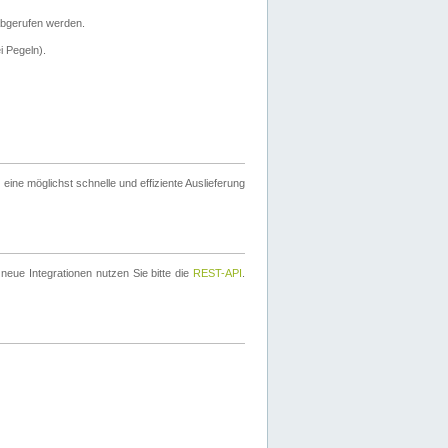
bgerufen werden.
i Pegeln).
ine möglichst schnelle und effiziente Auslieferung
eue Integrationen nutzen Sie bitte die
REST-API
.