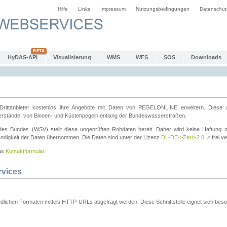
Hilfe
Links
Impressum
Nutzungsbedingungen
Datenschut
HyDAS-API
Visualisierung
WMS
WFS
SOS
Downloads
ttanbieter kostenlos ihre Angebote mit Daten von PEGELONLINE erweitern. Diese u
erstände, von Binnen- und Küstenpegeln entlang der Bundeswasserstraßen.
es Bundes (WSV) stellt diese ungeprüften Rohdaten bereit. Daher wird keine Haftung oder
ständigkeit der Daten übernommen. Die Daten sind unter der Lizenz
DL-DE->Zero-2.0
↗
frei ve
das
Kontaktformular
.
rvices
dlichen Formaten mittels HTTP-URLs abgefragt werden. Diese Schnittstelle eignet sich besond