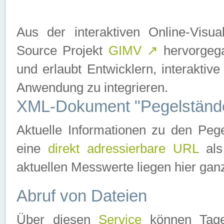
Aus der interaktiven Online-Vis
Source Projekt
GIMV
↗
hervorgega
und erlaubt Entwicklern, interaktive
Anwendung zu integrieren.
XML-Dokument "Pegelständ
Aktuelle Informationen zu den P
eine
direkt adressierbare URL
als
aktuellen Messwerte liegen hier ganz
Abruf von Dateien
Über diesen
Service
können Tages