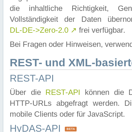
die inhaltliche Richtigkeit, Gen
Vollständigkeit der Daten über
DL-DE->Zero-2.0
↗
frei verfügbar.
Bei Fragen oder Hinweisen, verwend
REST- und XML-basiert
REST-API
Über die
REST-API
können die Da
HTTP-URLs abgefragt werden. Dies
mobile Clients oder für JavaScript.
HyDAS-API
BETA