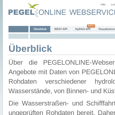
Hilfe
Lin
Überblick
REST-API
HyDAS-API
Visualisieru
Überblick
Über die PEGELONLINE-Webservic
Angebote mit Daten von PEGELONLI
Rohdaten verschiedener hydro
Wasserstände, von Binnen- und Küs
Die Wasserstraßen- und Schifffahr
ungeprüften Rohdaten bereit. Daher