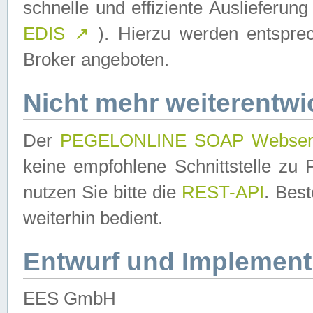
schnelle und effiziente Auslieferun
EDIS
↗
). Hierzu werden entspr
Broker angeboten.
Nicht mehr weiterentwi
Der
PEGELONLINE SOAP Webser
keine empfohlene Schnittstelle z
nutzen Sie bitte die
REST-API
. Bes
weiterhin bedient.
Entwurf und Implement
EES GmbH