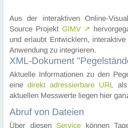
Aus der interaktiven Online-Vis
Source Projekt
GIMV
↗
hervorgega
und erlaubt Entwicklern, interaktive
Anwendung zu integrieren.
XML-Dokument "Pegelständ
Aktuelle Informationen zu den P
eine
direkt adressierbare URL
als
aktuellen Messwerte liegen hier ganz
Abruf von Dateien
Über diesen
Service
können Tages