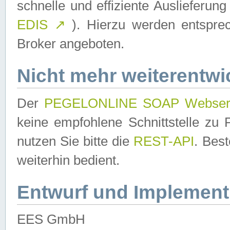
schnelle und effiziente Auslieferun
EDIS
↗
). Hierzu werden entspr
Broker angeboten.
Nicht mehr weiterentwi
Der
PEGELONLINE SOAP Webser
keine empfohlene Schnittstelle z
nutzen Sie bitte die
REST-API
. Bes
weiterhin bedient.
Entwurf und Implement
EES GmbH