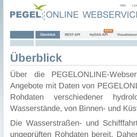
Hilfe
Lin
Überblick
REST-API
HyDAS-API
Visualisieru
Überblick
Über die PEGELONLINE-Webservic
Angebote mit Daten von PEGELONLI
Rohdaten verschiedener hydro
Wasserstände, von Binnen- und Küs
Die Wasserstraßen- und Schifffahr
ungeprüften Rohdaten bereit. Daher