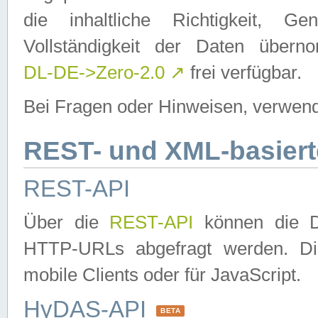
die inhaltliche Richtigkeit, Gen
Vollständigkeit der Daten über
DL-DE->Zero-2.0
↗
frei verfügbar.
Bei Fragen oder Hinweisen, verwend
REST- und XML-basiert
REST-API
Über die
REST-API
können die Da
HTTP-URLs abgefragt werden. Dies
mobile Clients oder für JavaScript.
HyDAS-API
BETA