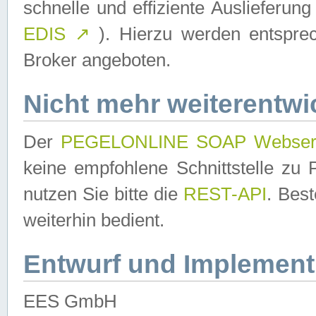
schnelle und effiziente Auslieferun
EDIS
↗
). Hierzu werden entspr
Broker angeboten.
Nicht mehr weiterentwi
Der
PEGELONLINE SOAP Webser
keine empfohlene Schnittstelle z
nutzen Sie bitte die
REST-API
. Bes
weiterhin bedient.
Entwurf und Implement
EES GmbH