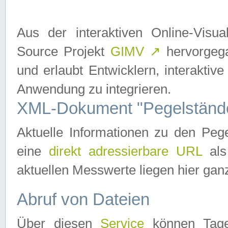
Aus der interaktiven Online-Vis
Source Projekt
GIMV
↗
hervorgega
und erlaubt Entwicklern, interaktive
Anwendung zu integrieren.
XML-Dokument "Pegelständ
Aktuelle Informationen zu den P
eine
direkt adressierbare URL
als
aktuellen Messwerte liegen hier ganz
Abruf von Dateien
Über diesen
Service
können Tages