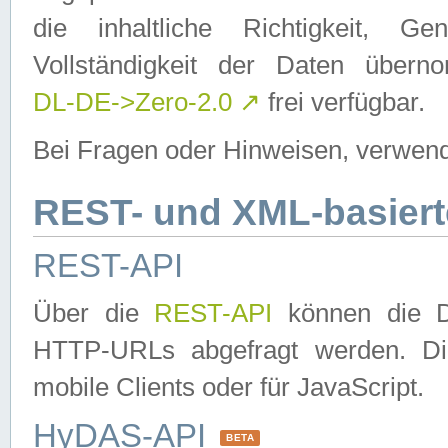
die inhaltliche Richtigkeit, Gen
Vollständigkeit der Daten über
DL-DE->Zero-2.0
↗
frei verfügbar.
Bei Fragen oder Hinweisen, verwend
REST- und XML-basiert
REST-API
Über die
REST-API
können die Da
HTTP-URLs abgefragt werden. Dies
mobile Clients oder für JavaScript.
HyDAS-API
BETA