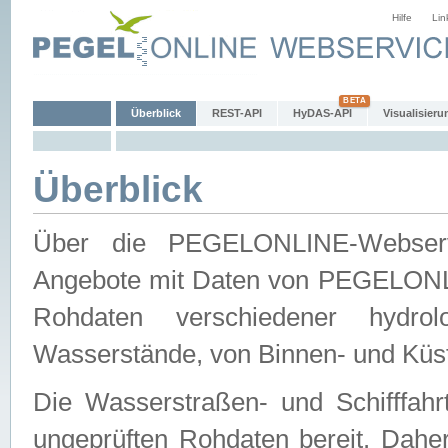
Hilfe
Lin
Überblick
REST-API
HyDAS-API
Visualisieru
Überblick
Über die PEGELONLINE-Webservic
Angebote mit Daten von PEGELONLI
Rohdaten verschiedener hydro
Wasserstände, von Binnen- und Küs
Die Wasserstraßen- und Schifffahr
ungeprüften Rohdaten bereit. Daher