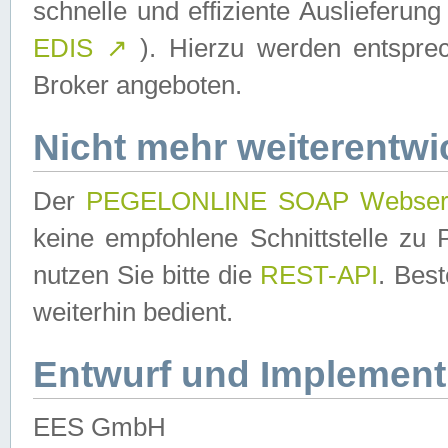
schnelle und effiziente Auslieferun
EDIS
↗
). Hierzu werden entspr
Broker angeboten.
Nicht mehr weiterentwi
Der
PEGELONLINE SOAP Webser
keine empfohlene Schnittstelle z
nutzen Sie bitte die
REST-API
. Bes
weiterhin bedient.
Entwurf und Implement
EES GmbH