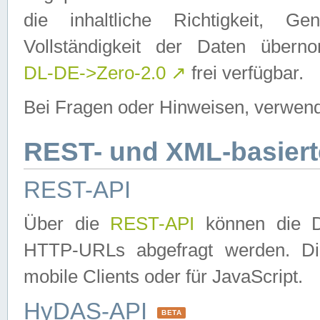
die inhaltliche Richtigkeit, Gen
Vollständigkeit der Daten über
DL-DE->Zero-2.0
↗
frei verfügbar.
Bei Fragen oder Hinweisen, verwend
REST- und XML-basiert
REST-API
Über die
REST-API
können die Da
HTTP-URLs abgefragt werden. Dies
mobile Clients oder für JavaScript.
HyDAS-API
BETA