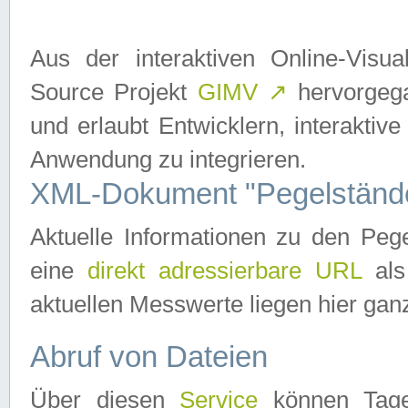
Aus der interaktiven Online-Vis
Source Projekt
GIMV
↗
hervorgega
und erlaubt Entwicklern, interaktive
Anwendung zu integrieren.
XML-Dokument "Pegelständ
Aktuelle Informationen zu den P
eine
direkt adressierbare URL
als
aktuellen Messwerte liegen hier ganz
Abruf von Dateien
Über diesen
Service
können Tages