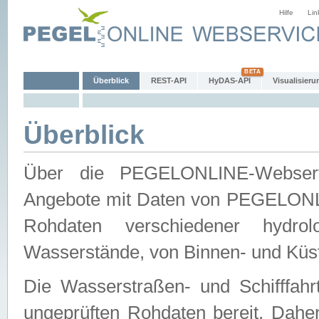
Hilfe
Lin
Überblick
REST-API
HyDAS-API
Visualisieru
Überblick
Über die PEGELONLINE-Webservic
Angebote mit Daten von PEGELONLI
Rohdaten verschiedener hydro
Wasserstände, von Binnen- und Küs
Die Wasserstraßen- und Schifffahr
ungeprüften Rohdaten bereit. Daher