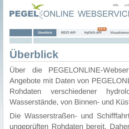
Hilfe
Lin
Überblick
REST-API
HyDAS-API
Visualisieru
Überblick
Über die PEGELONLINE-Webservic
Angebote mit Daten von PEGELONLI
Rohdaten verschiedener hydro
Wasserstände, von Binnen- und Küs
Die Wasserstraßen- und Schifffahr
ungeprüften Rohdaten bereit. Daher