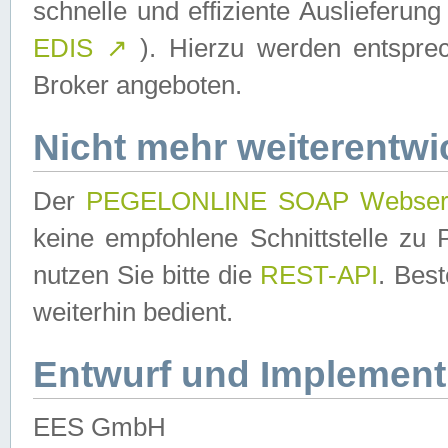
schnelle und effiziente Auslieferun
EDIS
↗
). Hierzu werden entspr
Broker angeboten.
Nicht mehr weiterentwi
Der
PEGELONLINE SOAP Webser
keine empfohlene Schnittstelle z
nutzen Sie bitte die
REST-API
. Bes
weiterhin bedient.
Entwurf und Implement
EES GmbH