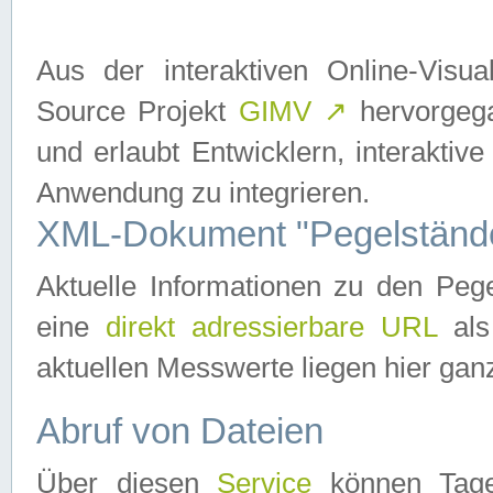
Aus der interaktiven Online-Vis
Source Projekt
GIMV
↗
hervorgega
und erlaubt Entwicklern, interaktive
Anwendung zu integrieren.
XML-Dokument "Pegelständ
Aktuelle Informationen zu den P
eine
direkt adressierbare URL
als
aktuellen Messwerte liegen hier ganz
Abruf von Dateien
Über diesen
Service
können Tages