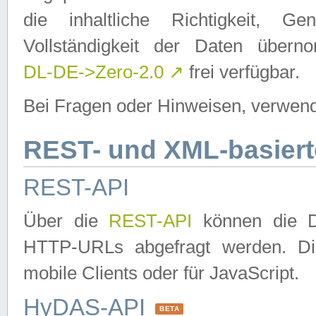
die inhaltliche Richtigkeit, Gen
Vollständigkeit der Daten über
DL-DE->Zero-2.0
↗
frei verfügbar.
Bei Fragen oder Hinweisen, verwend
REST- und XML-basiert
REST-API
Über die
REST-API
können die Da
HTTP-URLs abgefragt werden. Dies
mobile Clients oder für JavaScript.
HyDAS-API
BETA